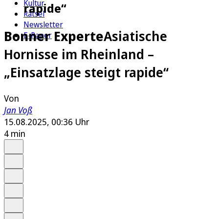
Kultur
rapide“
Rätsel
Newsletter
Bonner Experte
Asiatische
E-Paper
Hornisse im Rheinland –
„Einsatzlage steigt rapide“
Von
Jan Voß
15.08.2025, 00:36 Uhr
4 min
Auf Google bevorzugen
Anhören
Schrift
Merken
Drucken
Teilen