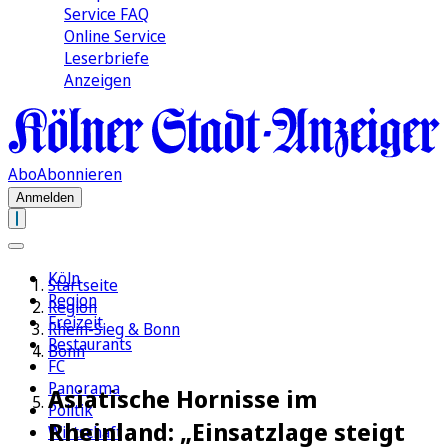
Service FAQ
Online Service
Leserbriefe
Anzeigen
Abo
Abonnieren
Anmelden
Köln
Startseite
Region
Region
Freizeit
Rhein-Sieg & Bonn
Restaurants
Bonn
FC
Panorama
Asiatische Hornisse im
Politik
Rheinland: „Einsatzlage steigt
Wirtschaft