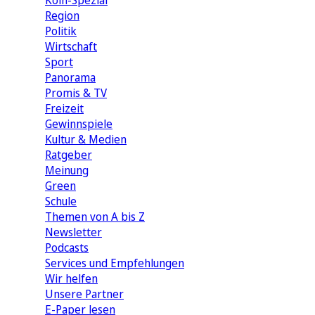
Köln-Spezial
Region
Politik
Wirtschaft
Sport
Panorama
Promis & TV
Freizeit
Gewinnspiele
Kultur & Medien
Ratgeber
Meinung
Green
Schule
Themen von A bis Z
Newsletter
Podcasts
Services und Empfehlungen
Wir helfen
Unsere Partner
E-Paper lesen