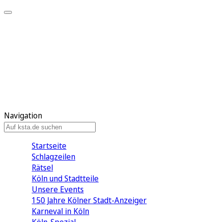
Mein KStA
Meine Artikel
Meine Region
Meine Newsletter
Mein KStA PLUS
Mein E-Paper
Navigation
Startseite
Schlagzeilen
Rätsel
Köln und Stadtteile
Unsere Events
150 Jahre Kölner Stadt-Anzeiger
Karneval in Köln