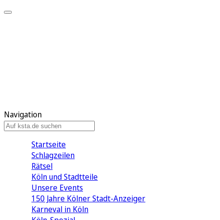
Mein KStA
Meine Artikel
Meine Region
Meine Newsletter
Mein KStA PLUS
Mein E-Paper
Navigation
Startseite
Schlagzeilen
Rätsel
Köln und Stadtteile
Unsere Events
150 Jahre Kölner Stadt-Anzeiger
Karneval in Köln