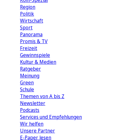
Köln-Spezial
Region
Politik
Wirtschaft
Sport
Panorama
Promis & TV
Freizeit
Gewinnspiele
Kultur & Medien
Ratgeber
Meinung
Green
Schule
Themen von A bis Z
Newsletter
Podcasts
Services und Empfehlungen
Wir helfen
Unsere Partner
E-Paper lesen