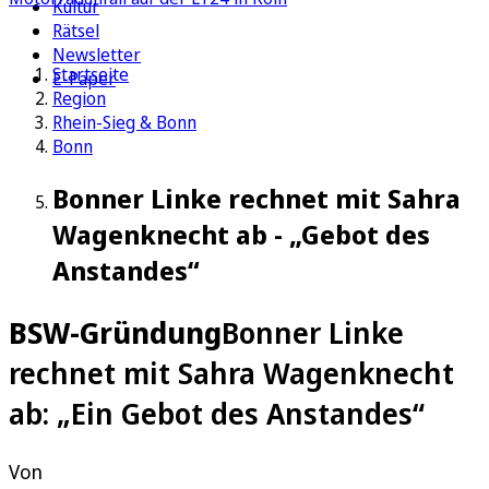
Kultur
Rätsel
Newsletter
Startseite
E-Paper
Region
Rhein-Sieg & Bonn
Bonn
Bonner Linke rechnet mit Sahra
Wagenknecht ab - „Gebot des
Anstandes“
BSW-Gründung
Bonner Linke
rechnet mit Sahra Wagenknecht
ab: „Ein Gebot des Anstandes“
Von