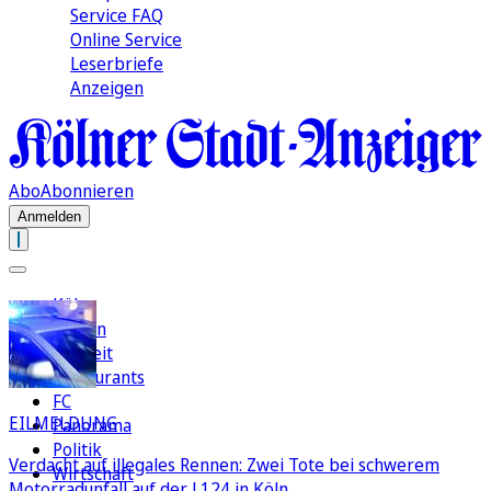
Service FAQ
Online Service
Leserbriefe
Anzeigen
Abo
Abonnieren
Anmelden
Köln
Region
Freizeit
Restaurants
FC
EILMELDUNG
Panorama
Politik
Verdacht auf illegales Rennen: Zwei Tote bei schwerem
Wirtschaft
Motorradunfall auf der L124 in Köln