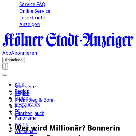
Service FAQ
Online Service
Leserbriefe
Anzeigen
Abo
Abonnieren
Anmelden
Köln
Startseite
Region
Region
Freizeit
Rhein-Sieg & Bonn
Restaurants
Bonn
FC
Günther Jauch
Panorama
Politik
Wer wird Millionär? Bonnerin
Wirtschaft