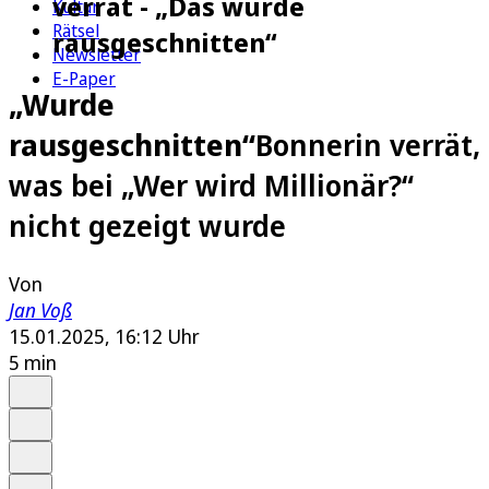
verrät - „Das wurde
Kultur
Rätsel
rausgeschnitten“
Newsletter
E-Paper
„Wurde
rausgeschnitten“
Bonnerin verrät,
was bei „Wer wird Millionär?“
nicht gezeigt wurde
Von
Jan Voß
15.01.2025, 16:12 Uhr
5 min
Auf Google bevorzugen
Anhören
Schrift
Merken