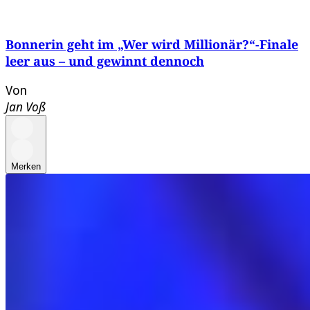
Bonnerin geht im „Wer wird Millionär?“-Finale
leer aus – und gewinnt dennoch
Von
Jan Voß
Merken