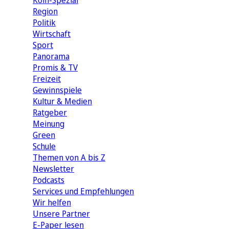
Köln-Spezial
Region
Politik
Wirtschaft
Sport
Panorama
Promis & TV
Freizeit
Gewinnspiele
Kultur & Medien
Ratgeber
Meinung
Green
Schule
Themen von A bis Z
Newsletter
Podcasts
Services und Empfehlungen
Wir helfen
Unsere Partner
E-Paper lesen