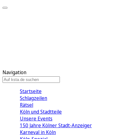
Mein KStA
Meine Artikel
Meine Region
Meine Newsletter
Mein KStA PLUS
Mein E-Paper
Navigation
Startseite
Schlagzeilen
Rätsel
Köln und Stadtteile
Unsere Events
150 Jahre Kölner Stadt-Anzeiger
Karneval in Köln