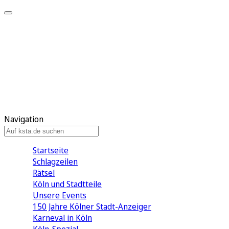
Mein KStA
Meine Artikel
Meine Region
Meine Newsletter
Mein KStA PLUS
Mein E-Paper
Navigation
Startseite
Schlagzeilen
Rätsel
Köln und Stadtteile
Unsere Events
150 Jahre Kölner Stadt-Anzeiger
Karneval in Köln