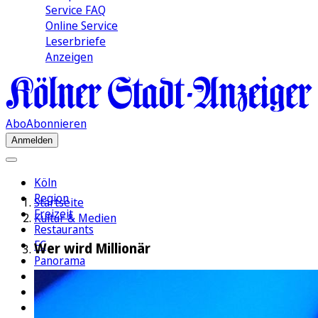
Service FAQ
Online Service
Leserbriefe
Anzeigen
Abo
Abonnieren
Anmelden
Köln
Region
Startseite
Freizeit
Kultur & Medien
Restaurants
FC
Wer wird Millionär
Panorama
Politik
Wirtschaft
Kultur