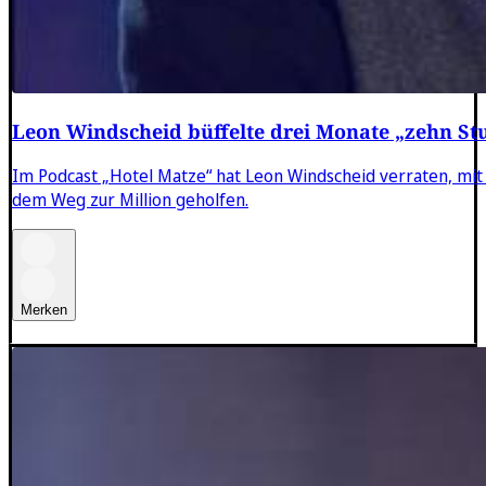
Leon Windscheid büffelte drei Monate „zehn 
Im Podcast „Hotel Matze“ hat Leon Windscheid verraten, mit 
dem Weg zur Million geholfen.
Merken