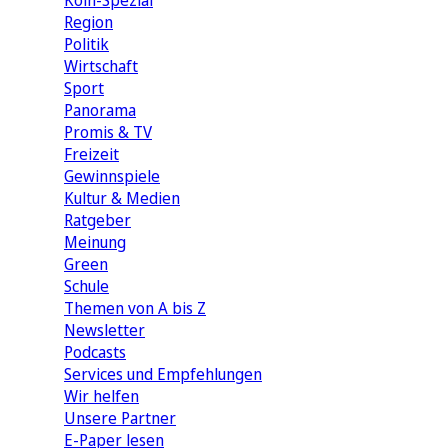
Köln-Spezial
Region
Politik
Wirtschaft
Sport
Panorama
Promis & TV
Freizeit
Gewinnspiele
Kultur & Medien
Ratgeber
Meinung
Green
Schule
Themen von A bis Z
Newsletter
Podcasts
Services und Empfehlungen
Wir helfen
Unsere Partner
E-Paper lesen