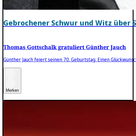
Gebrochener Schwur und Witz über 
Thomas Gottschalk gratuliert Günther Jauch
Günther Jauch feiert seinen 70. Geburtstag. Einen Glückwu
Merken