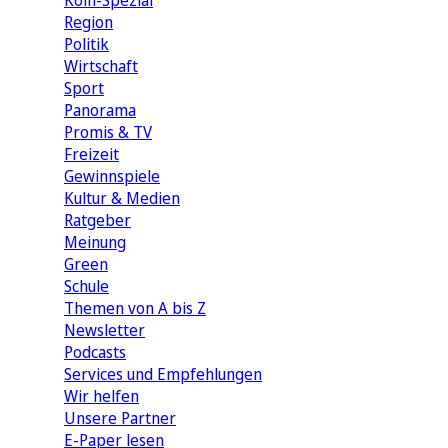
Köln-Spezial
Region
Politik
Wirtschaft
Sport
Panorama
Promis & TV
Freizeit
Gewinnspiele
Kultur & Medien
Ratgeber
Meinung
Green
Schule
Themen von A bis Z
Newsletter
Podcasts
Services und Empfehlungen
Wir helfen
Unsere Partner
E-Paper lesen