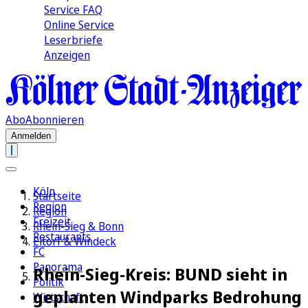
Service FAQ
Online Service
Leserbriefe
Anzeigen
Abo
Abonnieren
Anmelden
Köln
Startseite
Region
Region
Freizeit
Rhein-Sieg & Bonn
Restaurants
Eitorf & Windeck
FC
Panorama
Rhein-Sieg-Kreis: BUND sieht in
Politik
geplanten Windparks Bedrohung
Wirtschaft