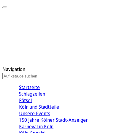
Mein KStA
Meine Artikel
Meine Region
Meine Newsletter
Mein KStA PLUS
Mein E-Paper
Navigation
Startseite
Schlagzeilen
Rätsel
Köln und Stadtteile
Unsere Events
150 Jahre Kölner Stadt-Anzeiger
Karneval in Köln