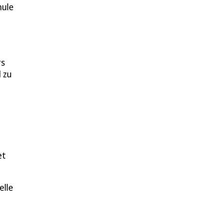
hule
rs
l zu
et
elle