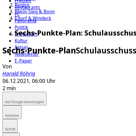
Freizeit
Region
Restaurants
Rhein-Sieg & Bonn
FC
Eitorf & Windeck
Panorama
Politik
Sechs-Punkte-Plan: Schulausschuss
Wirtschaft
Kultur
Rätsel
Sechs-Punkte-Plan
Schulausschuss 
Newsletter
E-Paper
Von
Harald Röhrig
06.12.2021, 06:00 Uhr
2 min
Auf Google bevorzugen
Anhören
Schrift