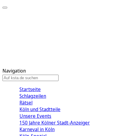
Mein KStA
Meine Artikel
Meine Region
Meine Newsletter
Mein KStA PLUS
Mein E-Paper
Navigation
Startseite
Schlagzeilen
Rätsel
Köln und Stadtteile
Unsere Events
150 Jahre Kölner Stadt-Anzeiger
Karneval in Köln