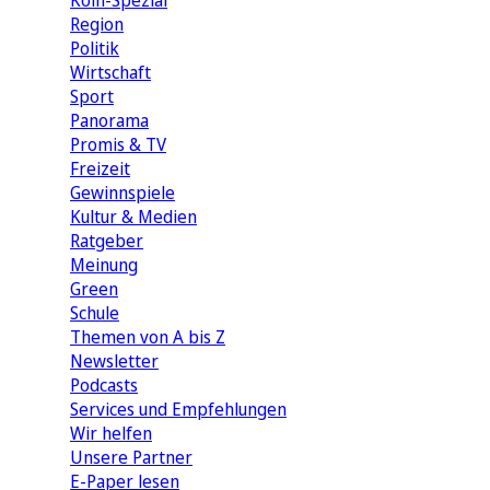
Köln-Spezial
Region
Politik
Wirtschaft
Sport
Panorama
Promis & TV
Freizeit
Gewinnspiele
Kultur & Medien
Ratgeber
Meinung
Green
Schule
Themen von A bis Z
Newsletter
Podcasts
Services und Empfehlungen
Wir helfen
Unsere Partner
E-Paper lesen