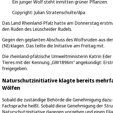
Ein junger Wolf steht inmitten grüner Pflanzen.
Copyright: Julian Stratenschulte/dpa
Das Land Rheinland-Pfalz hatte am Donnerstag erstmal
den Rüden des Leuscheider Rudels.
Gegen den geplanten Abschuss des Wolfsrüden aus dem L
(NI) klagen. Das teilte die Initiative am Freitag mit.
Die rheinland-pfälzische Umweltministerin Katrin Ede
Tieres mit der Kennung „GW1896m“ angekündigt: Erstm
freigegeben.
Naturschutzinitiative klagte bereits mehrf
Wölfen
Sobald die zuständige Behörde die Genehmigung dazu ert
Fachsprache heißt. Sobald diese Genehmigung der Str
Naturschutzinitiative dagegen vorgehen und einen Eila