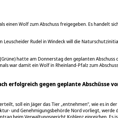
s einen Wolf zum Abschuss freigegeben. Es handelt si
euscheider Rudel in Windeck will die Naturschutzinitia
r (Grüne) hatte am Donnerstag den geplanten Abschuss 
als war damit ein Wolf in Rheinland-Pfalz zum Abschus
ach erfolgreich gegen geplante Abschüsse vo
eilt, soll ein Jäger das Tier „entnehmen“, wie es in der
uktur- und Genehmigungsbehörde Nord vorliegt, werde d
ntrag beim Verwaltungsgericht Koblenz einreichen. Es is