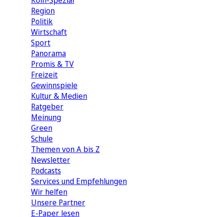
Köln-Spezial
Region
Politik
Wirtschaft
Sport
Panorama
Promis & TV
Freizeit
Gewinnspiele
Kultur & Medien
Ratgeber
Meinung
Green
Schule
Themen von A bis Z
Newsletter
Podcasts
Services und Empfehlungen
Wir helfen
Unsere Partner
E-Paper lesen