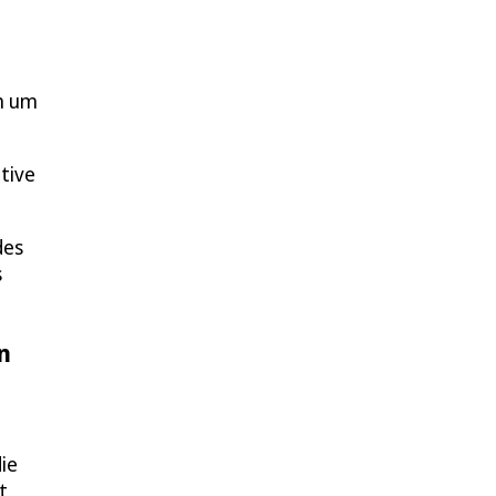
ch um
tive
des
s
n
ie
t