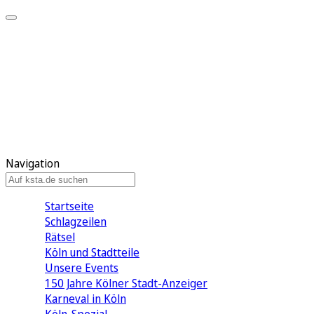
Mein KStA
Meine Artikel
Meine Region
Meine Newsletter
Mein KStA PLUS
Mein E-Paper
Navigation
Startseite
Schlagzeilen
Rätsel
Köln und Stadtteile
Unsere Events
150 Jahre Kölner Stadt-Anzeiger
Karneval in Köln