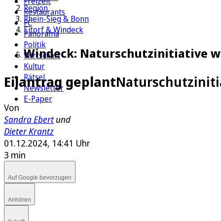
Freizeit
Region
Restaurants
Rhein-Sieg & Bonn
FC
Eitorf & Windeck
Panorama
Politik
Windeck: Naturschutzinitiative w
Wirtschaft
Kultur
Rätsel
Eilantrag geplant
Naturschutziniti
Newsletter
E-Paper
Von
Sandra Ebert
und
Dieter Krantz
01.12.2024, 14:41 Uhr
3 min
Auf Google bevorzugen
Anhören