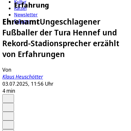
Kultur
Erfahrung
Rätsel
Newsletter
Ehrenamt
Ungeschlagener
E-Paper
Fußballer der Tura Hennef und
Rekord-Stadionsprecher erzählt
von Erfahrungen
Von
Klaus Heuschötter
03.07.2025, 11:56 Uhr
4 min
Auf Google bevorzugen
Anhören
Schrift
Merken