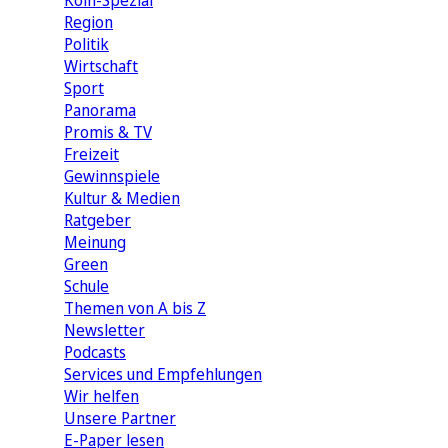
Köln-Spezial
Region
Politik
Wirtschaft
Sport
Panorama
Promis & TV
Freizeit
Gewinnspiele
Kultur & Medien
Ratgeber
Meinung
Green
Schule
Themen von A bis Z
Newsletter
Podcasts
Services und Empfehlungen
Wir helfen
Unsere Partner
E-Paper lesen