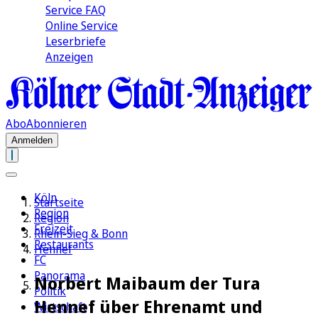
Service FAQ
Online Service
Leserbriefe
Anzeigen
Abo
Abonnieren
Anmelden
Köln
Startseite
Region
Region
Freizeit
Rhein-Sieg & Bonn
Restaurants
Hennef
FC
Panorama
Norbert Maibaum der Tura
Politik
Hennef über Ehrenamt und
Wirtschaft