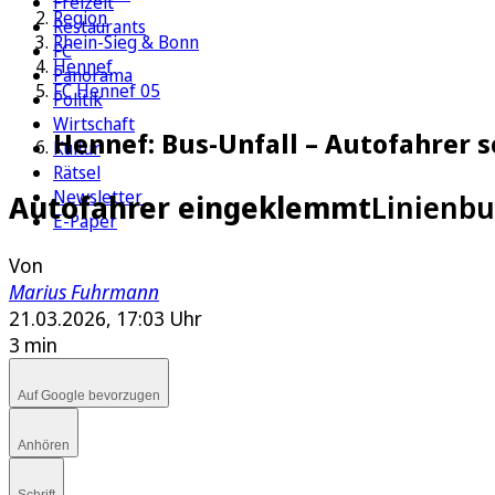
Freizeit
Region
Restaurants
Rhein-Sieg & Bonn
FC
Hennef
Panorama
FC Hennef 05
Politik
Wirtschaft
Hennef: Bus-Unfall – Autofahrer s
Kultur
Rätsel
Newsletter
Autofahrer eingeklemmt
Linienbu
E-Paper
Von
Marius Fuhrmann
21.03.2026, 17:03 Uhr
3 min
Auf Google bevorzugen
Anhören