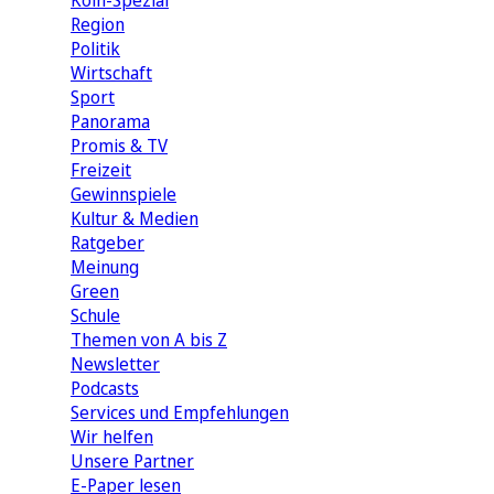
Köln-Spezial
Region
Politik
Wirtschaft
Sport
Panorama
Promis & TV
Freizeit
Gewinnspiele
Kultur & Medien
Ratgeber
Meinung
Green
Schule
Themen von A bis Z
Newsletter
Podcasts
Services und Empfehlungen
Wir helfen
Unsere Partner
E-Paper lesen