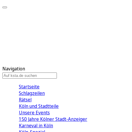
Mein KStA
Meine Artikel
Meine Region
Meine Newsletter
Mein KStA PLUS
Mein E-Paper
Navigation
Startseite
Schlagzeilen
Rätsel
Köln und Stadtteile
Unsere Events
150 Jahre Kölner Stadt-Anzeiger
Karneval in Köln