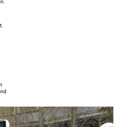
n.
t.
m
und