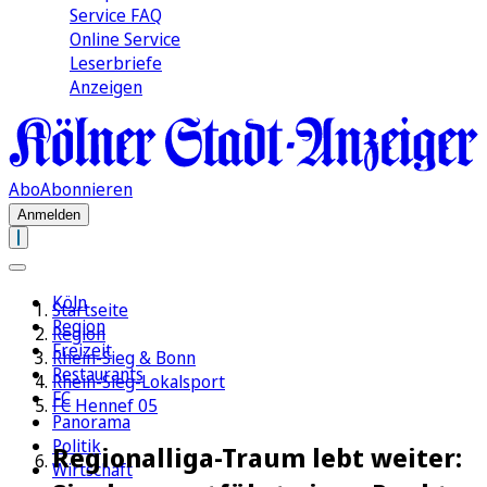
Service FAQ
Online Service
Leserbriefe
Anzeigen
Abo
Abonnieren
Anmelden
Köln
Startseite
Region
Region
Freizeit
Rhein-Sieg & Bonn
Restaurants
Rhein-Sieg-Lokalsport
FC
FC Hennef 05
Panorama
Politik
Regionalliga-Traum lebt weiter:
Wirtschaft