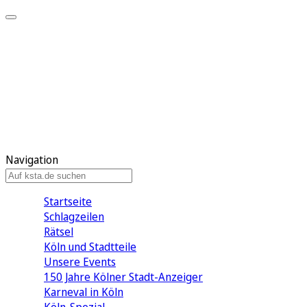
Mein KStA
Meine Artikel
Meine Region
Meine Newsletter
Mein KStA PLUS
Mein E-Paper
Navigation
Startseite
Schlagzeilen
Rätsel
Köln und Stadtteile
Unsere Events
150 Jahre Kölner Stadt-Anzeiger
Karneval in Köln