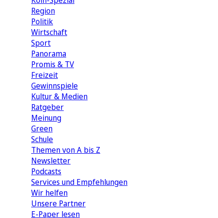
Köln-Spezial
Region
Politik
Wirtschaft
Sport
Panorama
Promis & TV
Freizeit
Gewinnspiele
Kultur & Medien
Ratgeber
Meinung
Green
Schule
Themen von A bis Z
Newsletter
Podcasts
Services und Empfehlungen
Wir helfen
Unsere Partner
E-Paper lesen