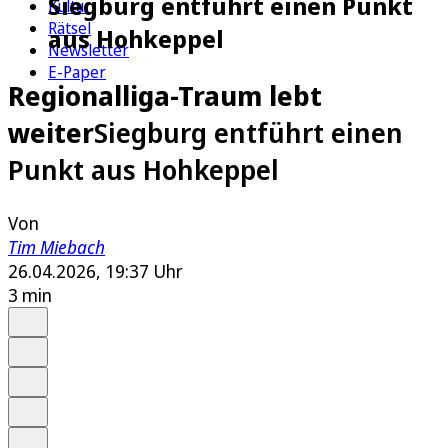
Siegburg entführt einen Punkt
Kultur
Rätsel
aus Hohkeppel
Newsletter
E-Paper
Regionalliga-Traum lebt
weiter
Siegburg entführt einen
Punkt aus Hohkeppel
Von
Tim Miebach
26.04.2026, 19:37 Uhr
3 min
Auf Google bevorzugen
Anhören
Schrift
Merken
Drucken