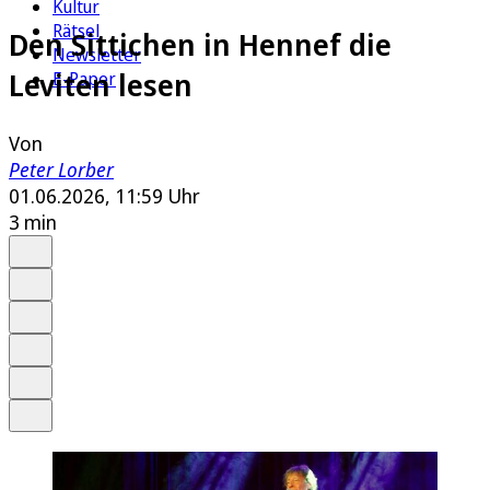
Kultur
Rätsel
Den Sittichen in Hennef die
Newsletter
Leviten lesen
E-Paper
Von
Peter Lorber
01.06.2026, 11:59 Uhr
3 min
Auf Google bevorzugen
Anhören
Schrift
Merken
Drucken
Teilen