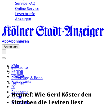
Service FAQ
Online Service
Leserbriefe
Anzeigen
Abo
Abonnieren
Anmelden
Köln
Startseite
Region
Region
Freizeit
Rhein-Sieg & Bonn
Restaurants
Hennef
FC
Panorama
Hennef: Wie Gerd Köster den
Politik
Sittichen die Leviten liest
Wirtschaft