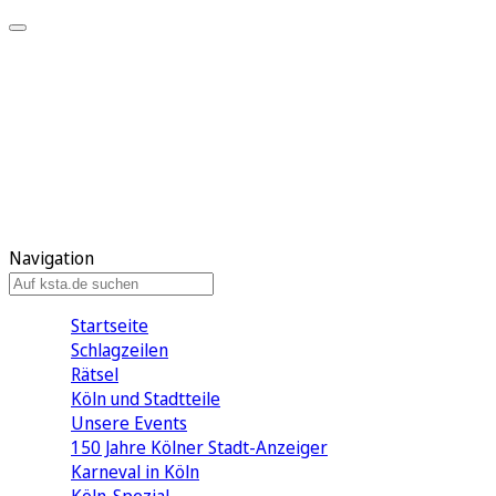
Mein KStA
Meine Artikel
Meine Region
Meine Newsletter
Mein KStA PLUS
Mein E-Paper
Navigation
Startseite
Schlagzeilen
Rätsel
Köln und Stadtteile
Unsere Events
150 Jahre Kölner Stadt-Anzeiger
Karneval in Köln