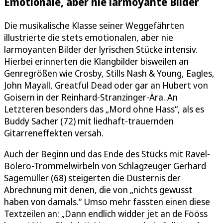
Emotionale, aber nie larmoyante Bilder
Die musikalische Klasse seiner Weggefährten
illustrierte die stets emotionalen, aber nie
larmoyanten Bilder der lyrischen Stücke intensiv.
Hierbei erinnerten die Klangbilder bisweilen an
Genregrößen wie Crosby, Stills Nash & Young, Eagles,
John Mayall, Greatful Dead oder gar an Hubert von
Goisern in der Reinhard-Stranzinger-Ära. An
Letzteren besonders das „Mord ohne Hass“, als es
Buddy Sacher (72) mit liedhaft-trauernden
Gitarreneffekten versah.
Auch der Beginn und das Ende des Stücks mit Ravel-
Bolero-Trommelwirbeln von Schlagzeuger Gerhard
Sagemüller (68) steigerten die Düsternis der
Abrechnung mit denen, die von „nichts gewusst
haben von damals.“ Umso mehr fassten einen diese
Textzeilen an: „Dann endlich widder jet an de Fööss