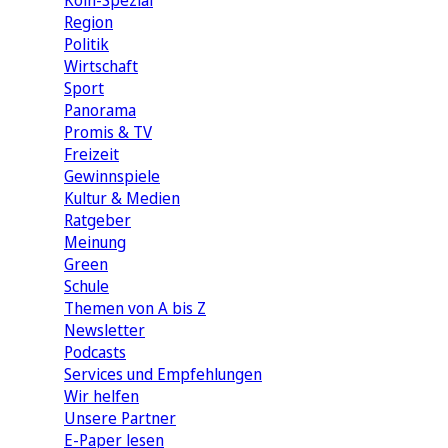
Köln-Spezial
Region
Politik
Wirtschaft
Sport
Panorama
Promis & TV
Freizeit
Gewinnspiele
Kultur & Medien
Ratgeber
Meinung
Green
Schule
Themen von A bis Z
Newsletter
Podcasts
Services und Empfehlungen
Wir helfen
Unsere Partner
E-Paper lesen