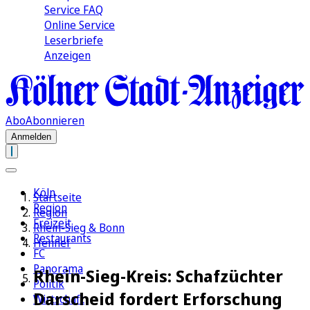
Service FAQ
Online Service
Leserbriefe
Anzeigen
Abo
Abonnieren
Anmelden
Köln
Startseite
Region
Region
Freizeit
Rhein-Sieg & Bonn
Restaurants
Hennef
FC
Panorama
Rhein-Sieg-Kreis: Schafzüchter
Politik
Darscheid fordert Erforschung
Wirtschaft