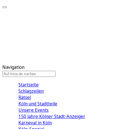
Mein KStA
Meine Artikel
Meine Region
Meine Newsletter
Mein KStA PLUS
Mein E-Paper
Navigation
Startseite
Schlagzeilen
Rätsel
Köln und Stadtteile
Unsere Events
150 Jahre Kölner Stadt-Anzeiger
Karneval in Köln