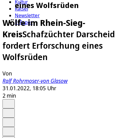
Kultur
eines Wolfsrüden
Rätsel
Newsletter
Wölfe im Rhein-Sieg-
E-Paper
Kreis
Schafzüchter Darscheid
fordert Erforschung eines
Wolfsrüden
Von
Ralf Rohrmoser-von Glasow
31.01.2022, 18:05 Uhr
2 min
Auf Google bevorzugen
Anhören
Schrift
Merken