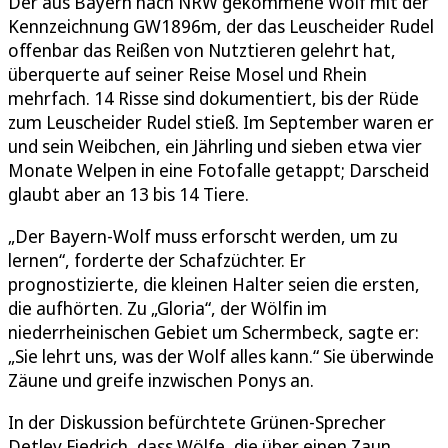
Der aus Bayern nach NRW gekommene Wolf mit der
Kennzeichnung GW1896m, der das Leuscheider Rudel
offenbar das Reißen von Nutztieren gelehrt hat,
überquerte auf seiner Reise Mosel und Rhein
mehrfach. 14 Risse sind dokumentiert, bis der Rüde
zum Leuscheider Rudel stieß. Im September waren er
und sein Weibchen, ein Jährling und sieben etwa vier
Monate Welpen in eine Fotofalle getappt; Darscheid
glaubt aber an 13 bis 14 Tiere.
„Der Bayern-Wolf muss erforscht werden, um zu
lernen“, forderte der Schafzüchter. Er
prognostizierte, die kleinen Halter seien die ersten,
die aufhörten. Zu „Gloria“, der Wölfin im
niederrheinischen Gebiet um Schermbeck, sagte er:
„Sie lehrt uns, was der Wolf alles kann.“ Sie überwinde
Zäune und greife inzwischen Ponys an.
In der Diskussion befürchtete Grünen-Sprecher
Detlev Fiedrich, dass Wölfe, die über einen Zaun