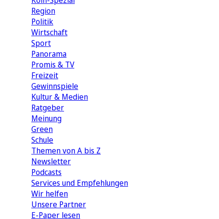
Köln-Spezial
Region
Politik
Wirtschaft
Sport
Panorama
Promis & TV
Freizeit
Gewinnspiele
Kultur & Medien
Ratgeber
Meinung
Green
Schule
Themen von A bis Z
Newsletter
Podcasts
Services und Empfehlungen
Wir helfen
Unsere Partner
E-Paper lesen