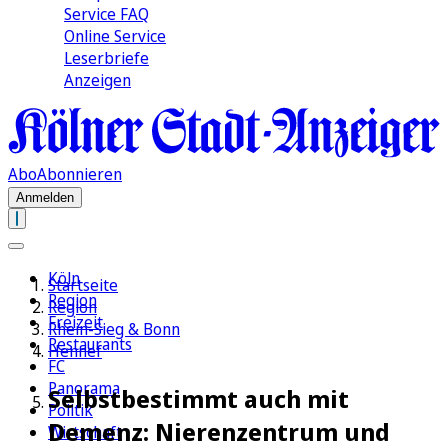
Service FAQ
Online Service
Leserbriefe
Anzeigen
Abo
Abonnieren
Anmelden
Köln
Startseite
Region
Region
Freizeit
Rhein-Sieg & Bonn
Restaurants
Hennef
FC
Panorama
Selbstbestimmt auch mit
Politik
Demenz: Nierenzentrum und
Wirtschaft