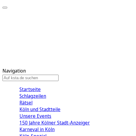
Mein KStA
Meine Artikel
Meine Region
Meine Newsletter
Mein KStA PLUS
Mein E-Paper
Navigation
Startseite
Schlagzeilen
Rätsel
Köln und Stadtteile
Unsere Events
150 Jahre Kölner Stadt-Anzeiger
Karneval in Köln