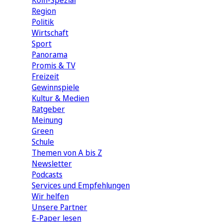
Köln-Spezial
Region
Politik
Wirtschaft
Sport
Panorama
Promis & TV
Freizeit
Gewinnspiele
Kultur & Medien
Ratgeber
Meinung
Green
Schule
Themen von A bis Z
Newsletter
Podcasts
Services und Empfehlungen
Wir helfen
Unsere Partner
E-Paper lesen