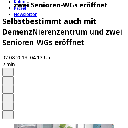
Kultur
zwei Senioren-WGs eröffnet
Rätsel
Newsletter
Selbstbestimmt auch mit
E-Paper
Demenz
Nierenzentrum und zwei
Senioren-WGs eröffnet
02.08.2019, 04:12 Uhr
2 min
Auf Google bevorzugen
Anhören
Schrift
Merken
Drucken
Teilen