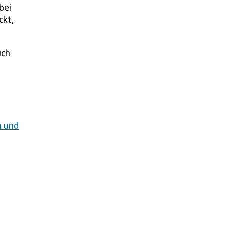
bei
ckt,
uch
n und