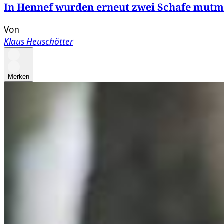
In Hennef wurden erneut zwei Schafe mutma
Von
Klaus Heuschötter
Merken