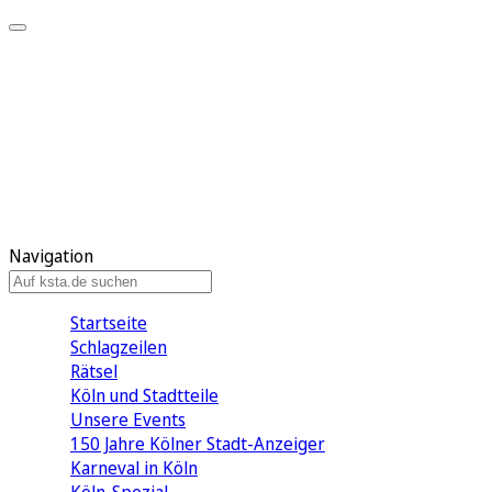
Mein KStA
Meine Artikel
Meine Region
Meine Newsletter
Mein KStA PLUS
Mein E-Paper
Navigation
Startseite
Schlagzeilen
Rätsel
Köln und Stadtteile
Unsere Events
150 Jahre Kölner Stadt-Anzeiger
Karneval in Köln