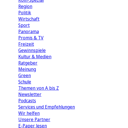
Köln-Spezial
Region
Politik
Wirtschaft
Sport
Panorama
Promis & TV
Freizeit
Gewinnspiele
Kultur & Medien
Ratgeber
Meinung
Green
Schule
Themen von A bis Z
Newsletter
Podcasts
Services und Empfehlungen
Wir helfen
Unsere Partner
E-Paper lesen