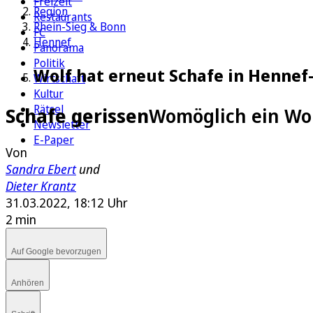
Freizeit
Region
Restaurants
Rhein-Sieg & Bonn
FC
Hennef
Panorama
Politik
Wolf hat erneut Schafe in Hennef
Wirtschaft
Kultur
Rätsel
Schafe gerissen
Womöglich ein Wol
Newsletter
E-Paper
Von
Sandra Ebert
und
Dieter Krantz
31.03.2022, 18:12 Uhr
2 min
Auf Google bevorzugen
Anhören