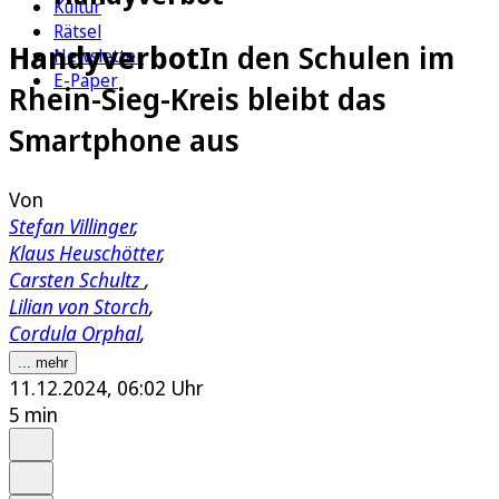
Kultur
Rätsel
Handyverbot
In den Schulen im
Newsletter
E-Paper
Rhein-Sieg-Kreis bleibt das
Smartphone aus
Von
Stefan Villinger
,
Klaus Heuschötter
,
Carsten Schultz
,
Lilian von Storch
,
Cordula Orphal
,
... mehr
11.12.2024, 06:02 Uhr
5 min
Auf Google bevorzugen
Anhören