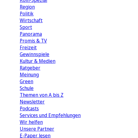
Köln-Spezial
Region
Politik
Wirtschaft
Sport
Panorama
Promis & TV
Freizeit
Gewinnspiele
Kultur & Medien
Ratgeber
Meinung
Green
Schule
Themen von A bis Z
Newsletter
Podcasts
Services und Empfehlungen
Wir helfen
Unsere Partner
E-Paper lesen