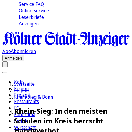
Service FAQ
Online Service
Leserbriefe
Anzeigen
Abo
Abonnieren
Anmelden
Köln
Startseite
Region
Region
Freizeit
Rhein-Sieg & Bonn
Restaurants
FC
Rhein-Sieg: In den meisten
Panorama
Schulen im Kreis herrscht
Politik
Wirtschaft
Handyverbot