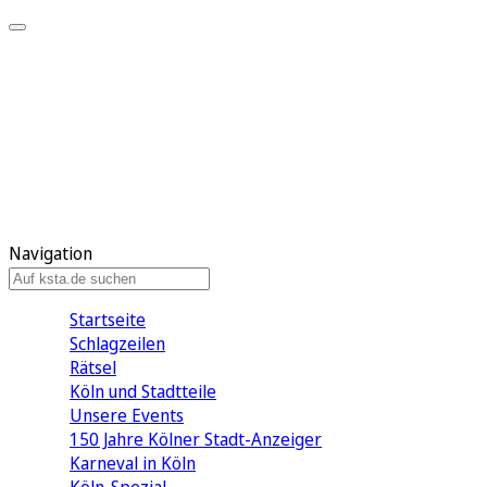
Mein KStA
Meine Artikel
Meine Region
Meine Newsletter
Mein KStA PLUS
Mein E-Paper
Navigation
Startseite
Schlagzeilen
Rätsel
Köln und Stadtteile
Unsere Events
150 Jahre Kölner Stadt-Anzeiger
Karneval in Köln