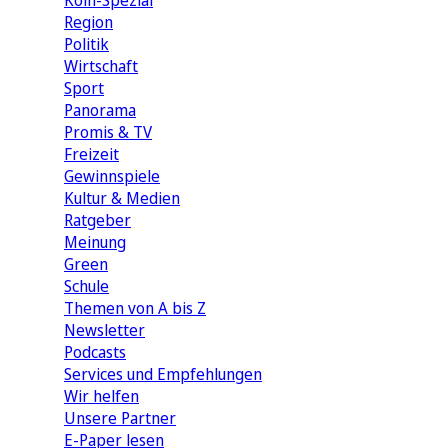
Köln-Spezial
Region
Politik
Wirtschaft
Sport
Panorama
Promis & TV
Freizeit
Gewinnspiele
Kultur & Medien
Ratgeber
Meinung
Green
Schule
Themen von A bis Z
Newsletter
Podcasts
Services und Empfehlungen
Wir helfen
Unsere Partner
E-Paper lesen