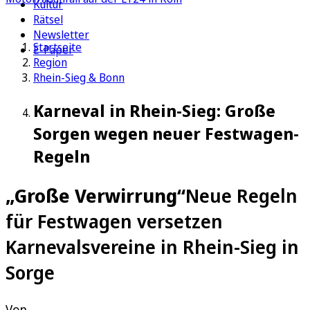
Kultur
Rätsel
Newsletter
Startseite
E-Paper
Region
Rhein-Sieg & Bonn
Karneval in Rhein-Sieg: Große
Sorgen wegen neuer Festwagen-
Regeln
„Große Verwirrung“
Neue Regeln
für Festwagen versetzen
Karnevalsvereine in Rhein-Sieg in
Sorge
Von