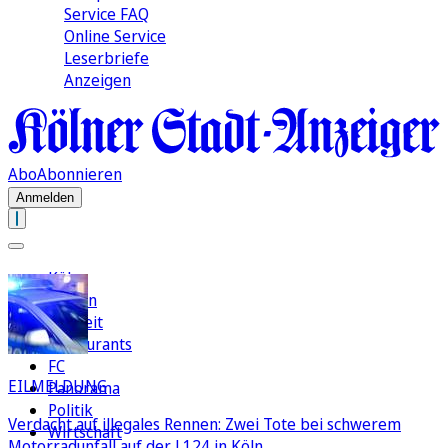
Service FAQ
Online Service
Leserbriefe
Anzeigen
Abo
Abonnieren
Anmelden
Köln
Region
Freizeit
Restaurants
FC
EILMELDUNG
Panorama
Politik
Verdacht auf illegales Rennen: Zwei Tote bei schwerem
Wirtschaft
Motorradunfall auf der L124 in Köln