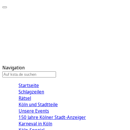
Mein KStA
Meine Artikel
Meine Region
Meine Newsletter
Mein KStA PLUS
Mein E-Paper
Navigation
Startseite
Schlagzeilen
Rätsel
Köln und Stadtteile
Unsere Events
150 Jahre Kölner Stadt-Anzeiger
Karneval in Köln