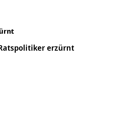
ürnt
atspolitiker erzürnt