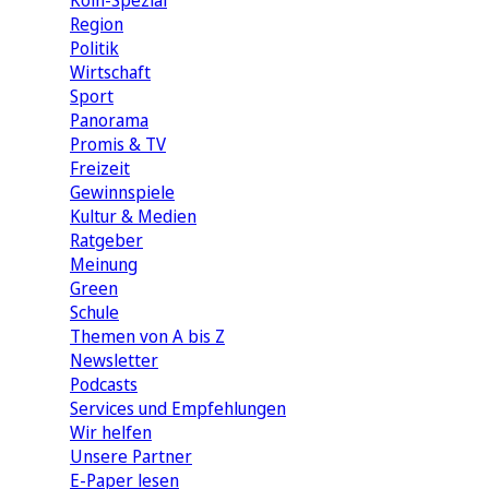
Köln-Spezial
Region
Politik
Wirtschaft
Sport
Panorama
Promis & TV
Freizeit
Gewinnspiele
Kultur & Medien
Ratgeber
Meinung
Green
Schule
Themen von A bis Z
Newsletter
Podcasts
Services und Empfehlungen
Wir helfen
Unsere Partner
E-Paper lesen