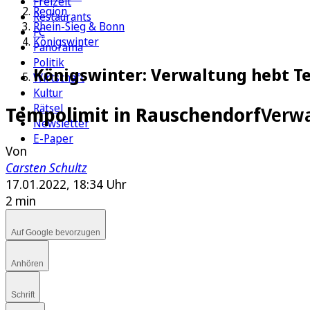
Freizeit
Region
Restaurants
Rhein-Sieg & Bonn
FC
Königswinter
Panorama
Politik
Königswinter: Verwaltung hebt Te
Wirtschaft
Kultur
Rätsel
Tempolimit in Rauschendorf
Verwa
Newsletter
E-Paper
Von
Carsten Schultz
17.01.2022, 18:34 Uhr
2 min
Auf Google bevorzugen
Anhören
Schrift