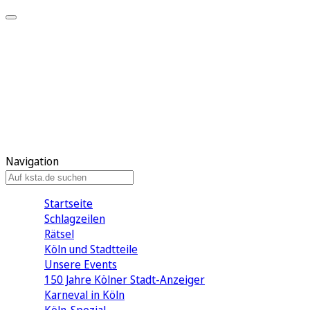
Mein KStA
Meine Artikel
Meine Region
Meine Newsletter
Mein KStA PLUS
Mein E-Paper
Navigation
Startseite
Schlagzeilen
Rätsel
Köln und Stadtteile
Unsere Events
150 Jahre Kölner Stadt-Anzeiger
Karneval in Köln