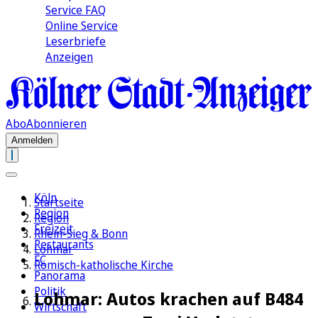
Service FAQ
Online Service
Leserbriefe
Anzeigen
Abo
Abonnieren
Anmelden
Köln
Startseite
Region
Region
Freizeit
Rhein-Sieg & Bonn
Restaurants
Lohmar
FC
Römisch-katholische Kirche
Panorama
Politik
Lohmar: Autos krachen auf B484
Wirtschaft