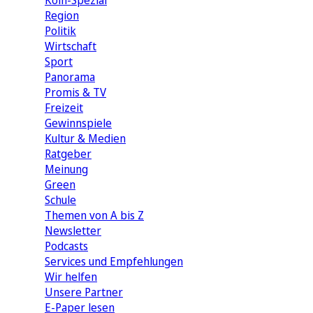
Köln-Spezial
Region
Politik
Wirtschaft
Sport
Panorama
Promis & TV
Freizeit
Gewinnspiele
Kultur & Medien
Ratgeber
Meinung
Green
Schule
Themen von A bis Z
Newsletter
Podcasts
Services und Empfehlungen
Wir helfen
Unsere Partner
E-Paper lesen