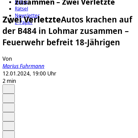
zusammen – Zwei Verletzte
Kultur
Rätsel
Newsletter
Zwei Verletzte
Autos krachen auf
E-Paper
der B484 in Lohmar zusammen –
Feuerwehr befreit 18-Jährigen
Von
Marius Fuhrmann
12.01.2024, 19:00 Uhr
2 min
Auf Google bevorzugen
Anhören
Schrift
Merken
Drucken
Teilen