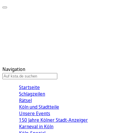
Mein KStA
Meine Artikel
Meine Region
Meine Newsletter
Mein KStA PLUS
Mein E-Paper
Navigation
Startseite
Schlagzeilen
Rätsel
Köln und Stadtteile
Unsere Events
150 Jahre Kölner Stadt-Anzeiger
Karneval in Köln