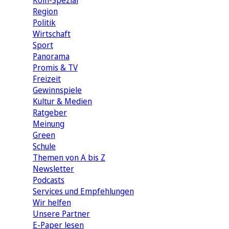
Köln-Spezial
Region
Politik
Wirtschaft
Sport
Panorama
Promis & TV
Freizeit
Gewinnspiele
Kultur & Medien
Ratgeber
Meinung
Green
Schule
Themen von A bis Z
Newsletter
Podcasts
Services und Empfehlungen
Wir helfen
Unsere Partner
E-Paper lesen