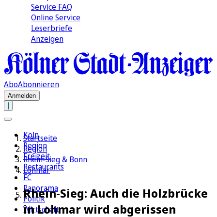
Service FAQ
Online Service
Leserbriefe
Anzeigen
Abo
Abonnieren
Anmelden
Köln
Startseite
Region
Region
Freizeit
Rhein-Sieg & Bonn
Restaurants
Lohmar
FC
Panorama
Rhein-Sieg: Auch die Holzbrücke
Politik
in Lohmar wird abgerissen
Wirtschaft