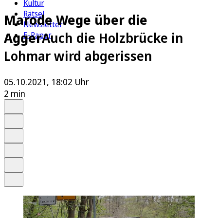
Kultur
Rätsel
Marode Wege über die
Newsletter
Agger
Auch die Holzbrücke in
E-Paper
Lohmar wird abgerissen
05.10.2021, 18:02 Uhr
2 min
Auf Google bevorzugen
Anhören
Schrift
Merken
Drucken
Teilen