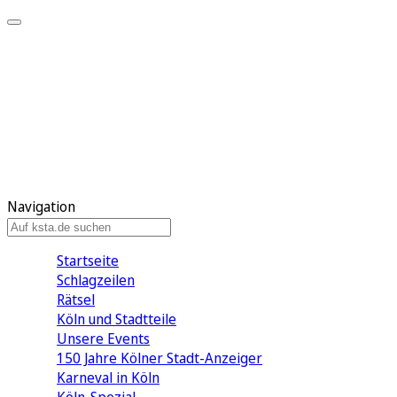
Mein KStA
Meine Artikel
Meine Region
Meine Newsletter
Mein KStA PLUS
Mein E-Paper
Navigation
Startseite
Schlagzeilen
Rätsel
Köln und Stadtteile
Unsere Events
150 Jahre Kölner Stadt-Anzeiger
Karneval in Köln