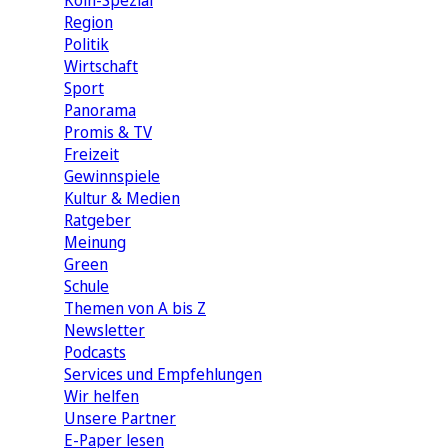
Köln-Spezial
Region
Politik
Wirtschaft
Sport
Panorama
Promis & TV
Freizeit
Gewinnspiele
Kultur & Medien
Ratgeber
Meinung
Green
Schule
Themen von A bis Z
Newsletter
Podcasts
Services und Empfehlungen
Wir helfen
Unsere Partner
E-Paper lesen