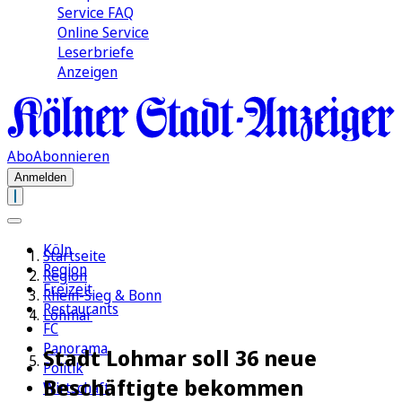
Service FAQ
Online Service
Leserbriefe
Anzeigen
Abo
Abonnieren
Anmelden
Köln
Startseite
Region
Region
Freizeit
Rhein-Sieg & Bonn
Restaurants
Lohmar
FC
Panorama
Stadt Lohmar soll 36 neue
Politik
Beschäftigte bekommen
Wirtschaft