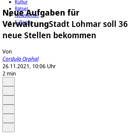
Kultur
Rätsel
Neue Aufgaben für
Newsletter
Verwaltung
Stadt Lohmar soll 36
E-Paper
neue Stellen bekommen
Von
Cordula Orphal
26.11.2021, 10:06 Uhr
2 min
Auf Google bevorzugen
Anhören
Schrift
Merken
Drucken
Teilen