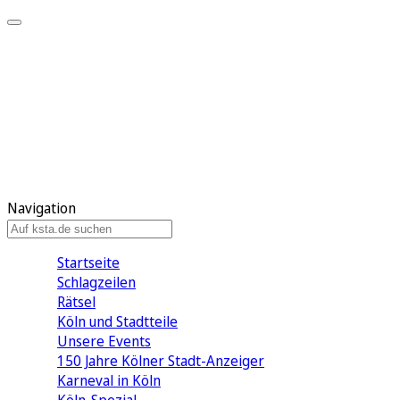
Mein KStA
Meine Artikel
Meine Region
Meine Newsletter
Mein KStA PLUS
Mein E-Paper
Navigation
Startseite
Schlagzeilen
Rätsel
Köln und Stadtteile
Unsere Events
150 Jahre Kölner Stadt-Anzeiger
Karneval in Köln