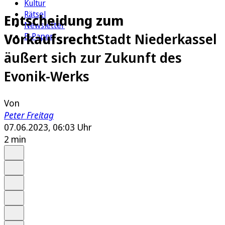
Kultur
Rätsel
Entscheidung zum
Newsletter
Vorkaufsrecht
Stadt Niederkassel
E-Paper
äußert sich zur Zukunft des
Evonik-Werks
Von
Peter Freitag
07.06.2023, 06:03 Uhr
2 min
Auf Google bevorzugen
Anhören
Schrift
Merken
Drucken
Teilen