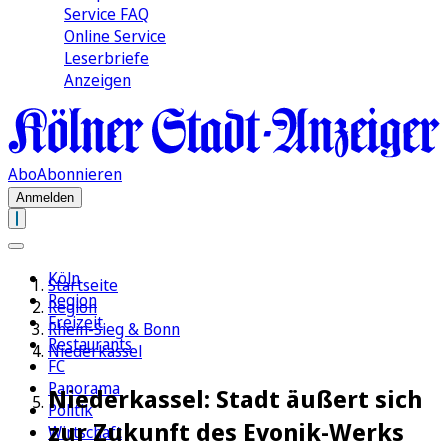
Service FAQ
Online Service
Leserbriefe
Anzeigen
Abo
Abonnieren
Anmelden
Köln
Startseite
Region
Region
Freizeit
Rhein-Sieg & Bonn
Restaurants
Niederkassel
FC
Panorama
Niederkassel: Stadt äußert sich
Politik
zur Zukunft des Evonik-Werks
Wirtschaft