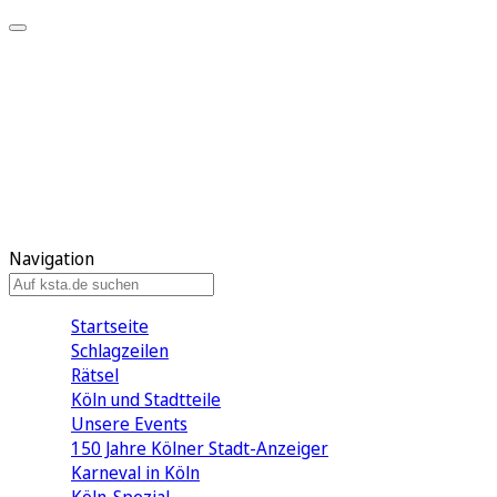
Mein KStA
Meine Artikel
Meine Region
Meine Newsletter
Mein KStA PLUS
Mein E-Paper
Navigation
Startseite
Schlagzeilen
Rätsel
Köln und Stadtteile
Unsere Events
150 Jahre Kölner Stadt-Anzeiger
Karneval in Köln