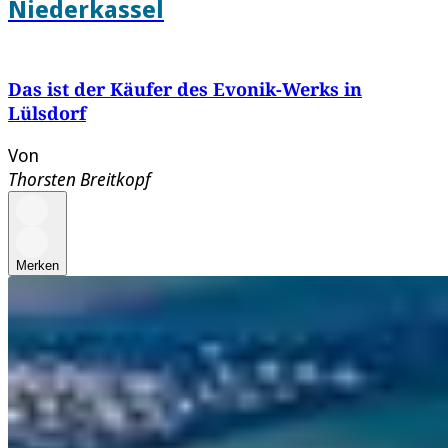
Niederkassel
Das ist der Käufer des Evonik-Werks in
Lülsdorf
Von
Thorsten Breitkopf
Merken