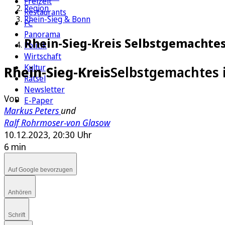
Freizeit
Region
Restaurants
Rhein-Sieg & Bonn
FC
Panorama
Rhein-Sieg-Kreis Selbstgemachtes
Politik
Wirtschaft
Kultur
Rhein-Sieg-Kreis
Selbstgemachtes 
Rätsel
Newsletter
Von
E-Paper
Markus Peters
und
Ralf Rohrmoser-von Glasow
10.12.2023, 20:30 Uhr
6 min
Auf Google bevorzugen
Anhören
Schrift