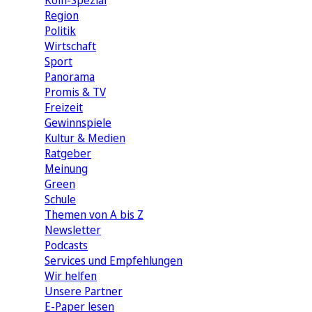
Köln-Spezial
Region
Politik
Wirtschaft
Sport
Panorama
Promis & TV
Freizeit
Gewinnspiele
Kultur & Medien
Ratgeber
Meinung
Green
Schule
Themen von A bis Z
Newsletter
Podcasts
Services und Empfehlungen
Wir helfen
Unsere Partner
E-Paper lesen