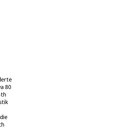
derte
wa 80
oth
stik
die
ch