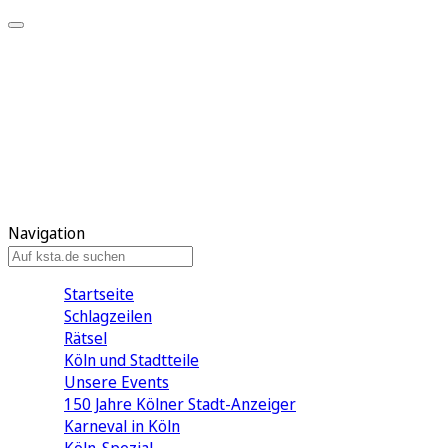
Mein KStA
Meine Artikel
Meine Region
Meine Newsletter
Mein KStA PLUS
Mein E-Paper
Navigation
Startseite
Schlagzeilen
Rätsel
Köln und Stadtteile
Unsere Events
150 Jahre Kölner Stadt-Anzeiger
Karneval in Köln