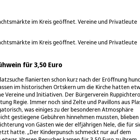
htsmärkte im Kreis geöffnet. Vereine und Privatleute
htsmärkte im Kreis geöffnet. Vereine und Privatleute
hwein für 3,50 Euro
latzsuche flanierten schon kurz nach der Eröffnung hun
ssen im historischen Ortskern um die Kirche hatten et
che Vereine und Initiativen. Der Bürgerverein Ruppichter
ltung Regie. Immer noch sind Zelte und Pavillons aus Pla
ligatorisch, was einiges zu der besonderen Atmosphäre
 leicht gestiegene Gebühren hinnehmen mussten, blieben 
ichterung von Gästen wie der elfjährigen Nele, die für si
setzt hatte. „Der Kinderpunsch schmeckt nur auf dem
e etwas älteren Besucher kamen für 3,50 Euro zu ihrem