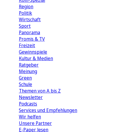
Köln-Spezial
Region
Politik
Wirtschaft
Sport
Panorama
Promis & TV
Freizeit
Gewinnspiele
Kultur & Medien
Ratgeber
Meinung
Green
Schule
Themen von A bis Z
Newsletter
Podcasts
Services und Empfehlungen
Wir helfen
Unsere Partner
E-Paper lesen