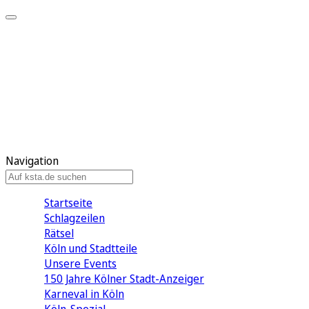
Mein KStA
Meine Artikel
Meine Region
Meine Newsletter
Mein KStA PLUS
Mein E-Paper
Navigation
Startseite
Schlagzeilen
Rätsel
Köln und Stadtteile
Unsere Events
150 Jahre Kölner Stadt-Anzeiger
Karneval in Köln