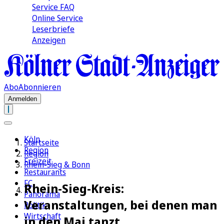
Service FAQ
Online Service
Leserbriefe
Anzeigen
Abo
Abonnieren
Anmelden
Köln
Startseite
Region
Region
Freizeit
Rhein-Sieg & Bonn
Restaurants
FC
Rhein-Sieg-Kreis:
Panorama
Veranstaltungen, bei denen man
Politik
Wirtschaft
in den Mai tanzt