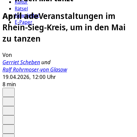
Kultur
Rätsel
April ade
Veranstaltungen im
Newsletter
E-Paper
Rhein-Sieg-Kreis, um in den Mai
zu tanzen
Von
Gerriet Scheben
und
Ralf Rohrmoser-von Glasow
19.04.2026, 12:00 Uhr
8 min
Auf Google bevorzugen
Anhören
Schrift
Merken
Drucken
Teilen