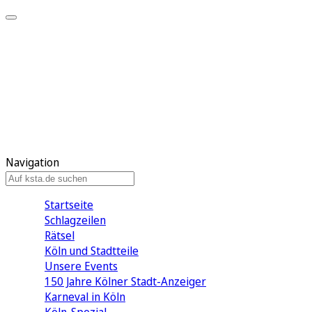
Mein KStA
Meine Artikel
Meine Region
Meine Newsletter
Mein KStA PLUS
Mein E-Paper
Navigation
Startseite
Schlagzeilen
Rätsel
Köln und Stadtteile
Unsere Events
150 Jahre Kölner Stadt-Anzeiger
Karneval in Köln