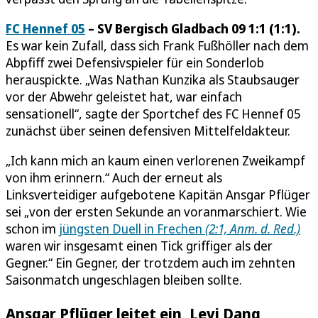
FC Hennef 05
– SV Bergisch Gladbach 09 1:1 (1:1).
Es war kein Zufall, dass sich Frank Fußhöller nach dem
Abpfiff zwei Defensivspieler für ein Sonderlob
herauspickte. „Was Nathan Kunzika als Staubsauger
vor der Abwehr geleistet hat, war einfach
sensationell“, sagte der Sportchef des FC Hennef 05
zunächst über seinen defensiven Mittelfeldakteur.
„Ich kann mich an kaum einen verlorenen Zweikampf
von ihm erinnern.“ Auch der erneut als
Linksverteidiger aufgebotene Kapitän Ansgar Pflüger
sei „von der ersten Sekunde an voranmarschiert. Wie
schon im
jüngsten Duell in Frechen
(2:1, Anm. d. Red.)
waren wir insgesamt einen Tick griffiger als der
Gegner.“ Ein Gegner, der trotzdem auch im zehnten
Saisonmatch ungeschlagen bleiben sollte.
Ansgar Pflüger leitet ein, Levi Dang