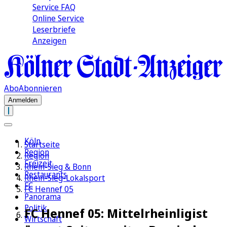
Service FAQ
Online Service
Leserbriefe
Anzeigen
Abo
Abonnieren
Anmelden
Köln
Startseite
Region
Region
Freizeit
Rhein-Sieg & Bonn
Restaurants
Rhein-Sieg-Lokalsport
FC
FC Hennef 05
Panorama
Politik
FC Hennef 05: Mittelrheinligist
Wirtschaft