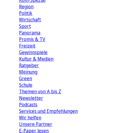
Köln-Spezial
Region
Politik
Wirtschaft
Sport
Panorama
Promis & TV
Freizeit
Gewinnspiele
Kultur & Medien
Ratgeber
Meinung
Green
Schule
Themen von A bis Z
Newsletter
Podcasts
Services und Empfehlungen
Wir helfen
Unsere Partner
E-Paper lesen