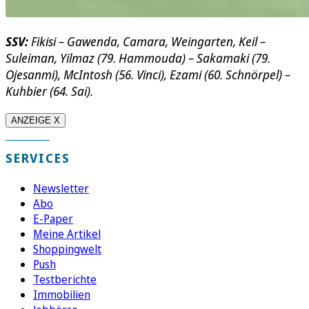
SSV:
Fikisi – Gawenda, Camara, Weingarten, Keil –
Suleiman, Yilmaz (79. Hammouda) – Sakamaki (79.
Ojesanmi), McIntosh (56. Vinci), Ezami (60. Schnörpel) –
Kuhbier (64. Sai).
ANZEIGE X
SERVICES
Newsletter
Abo
E-Paper
Meine Artikel
Shoppingwelt
Push
Testberichte
Immobilien