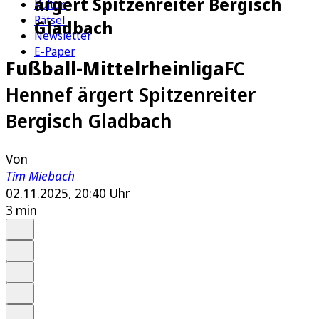
ärgert Spitzenreiter Bergisch
Kultur
Rätsel
Gladbach
Newsletter
E-Paper
Fußball-Mittelrheinliga
FC
Hennef ärgert Spitzenreiter
Bergisch Gladbach
Von
Tim Miebach
02.11.2025, 20:40 Uhr
3 min
Auf Google bevorzugen
Anhören
Schrift
Merken
Drucken