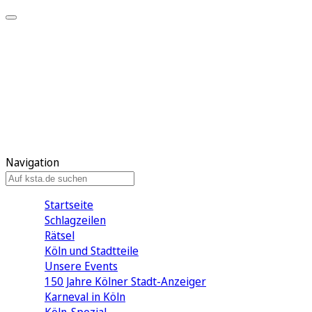
Mein KStA
Meine Artikel
Meine Region
Meine Newsletter
Mein KStA PLUS
Mein E-Paper
Navigation
Startseite
Schlagzeilen
Rätsel
Köln und Stadtteile
Unsere Events
150 Jahre Kölner Stadt-Anzeiger
Karneval in Köln