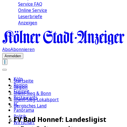
Service FAQ
Online Service
Leserbriefe
Anzeigen
Abo
Abonnieren
Anmelden
Köln
Startseite
Region
Region
Freizeit
Rhein-Sieg & Bonn
Restaurants
Rhein-Sieg-Lokalsport
FC
Bergisches Land
Panorama
Politik
FV Bad Honnef: Landesligist
Wirtschaft