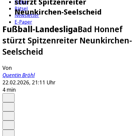
stürzt Spitzenreiter
Kultur
Rätsel
Neunkirchen-Seelscheid
Newsletter
E-Paper
Fußball-Landesliga
Bad Honnef
stürzt Spitzenreiter Neunkirchen-
Seelscheid
Von
Quentin Bröhl
22.02.2026, 21:11 Uhr
4 min
Auf Google bevorzugen
Anhören
Schrift
Merken
Drucken