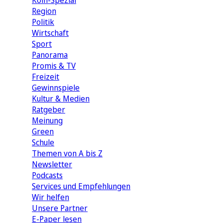
Köln-Spezial
Region
Politik
Wirtschaft
Sport
Panorama
Promis & TV
Freizeit
Gewinnspiele
Kultur & Medien
Ratgeber
Meinung
Green
Schule
Themen von A bis Z
Newsletter
Podcasts
Services und Empfehlungen
Wir helfen
Unsere Partner
E-Paper lesen