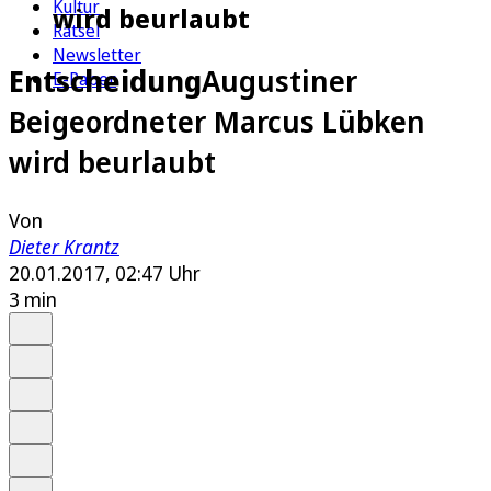
Kultur
wird beurlaubt
Rätsel
Newsletter
Entscheidung
Augustiner
E-Paper
Beigeordneter Marcus Lübken
wird beurlaubt
Von
Dieter Krantz
20.01.2017, 02:47 Uhr
3 min
Auf Google bevorzugen
Anhören
Schrift
Merken
Drucken
Teilen