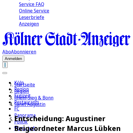
Service FAQ
Online Service
Leserbriefe
Anzeigen
Abo
Abonnieren
Anmelden
Köln
Startseite
Region
Region
Freizeit
Rhein-Sieg & Bonn
Restaurants
Sankt Augustin
FC
Panorama
Entscheidung: Augustiner
Politik
Beigeordneter Marcus Lübken
Wirtschaft