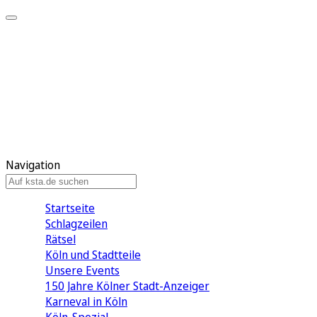
Mein KStA
Meine Artikel
Meine Region
Meine Newsletter
Mein KStA PLUS
Mein E-Paper
Navigation
Startseite
Schlagzeilen
Rätsel
Köln und Stadtteile
Unsere Events
150 Jahre Kölner Stadt-Anzeiger
Karneval in Köln