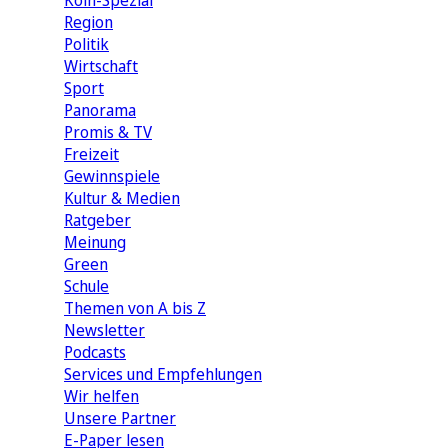
Köln-Spezial
Region
Politik
Wirtschaft
Sport
Panorama
Promis & TV
Freizeit
Gewinnspiele
Kultur & Medien
Ratgeber
Meinung
Green
Schule
Themen von A bis Z
Newsletter
Podcasts
Services und Empfehlungen
Wir helfen
Unsere Partner
E-Paper lesen