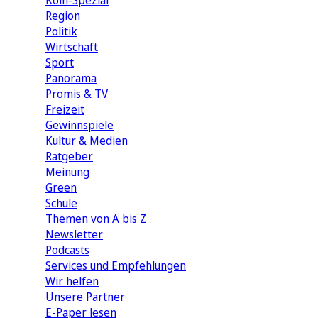
Köln-Spezial
Region
Politik
Wirtschaft
Sport
Panorama
Promis & TV
Freizeit
Gewinnspiele
Kultur & Medien
Ratgeber
Meinung
Green
Schule
Themen von A bis Z
Newsletter
Podcasts
Services und Empfehlungen
Wir helfen
Unsere Partner
E-Paper lesen