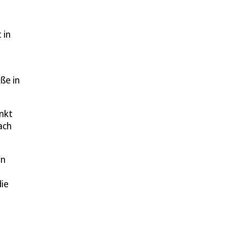
 in
ße in
ankt
ach
in
die