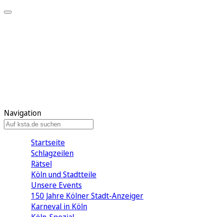
Mein KStA
Meine Artikel
Meine Region
Meine Newsletter
Mein KStA PLUS
Mein E-Paper
Navigation
Startseite
Schlagzeilen
Rätsel
Köln und Stadtteile
Unsere Events
150 Jahre Kölner Stadt-Anzeiger
Karneval in Köln