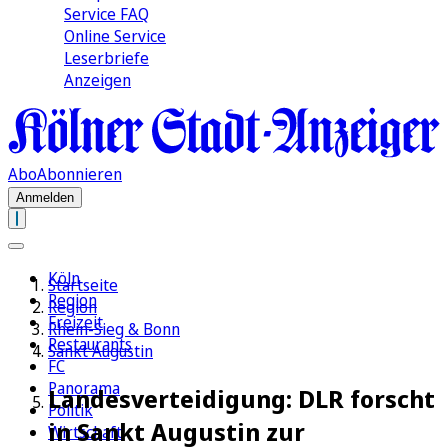
Service FAQ
Online Service
Leserbriefe
Anzeigen
Abo
Abonnieren
Anmelden
Köln
Startseite
Region
Region
Freizeit
Rhein-Sieg & Bonn
Restaurants
Sankt Augustin
FC
Panorama
Landesverteidigung: DLR forscht
Politik
in Sankt Augustin zur
Wirtschaft