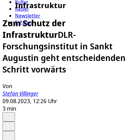
Kultur
Infrastruktur
Rätsel
Newsletter
Zum Schutz der
E-Paper
Infrastruktur
DLR-
Forschungsinstitut in Sankt
Augustin geht entscheidenden
Schritt vorwärts
Von
Stefan Villinger
09.08.2023, 12:26 Uhr
3 min
Auf Google bevorzugen
Anhören
Schrift