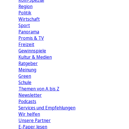
Köln-Spezial
Region
Politik
Wirtschaft
Sport
Panorama
Promis & TV
Freizeit
Gewinnspiele
Kultur & Medien
Ratgeber
Meinung
Green
Schule
Themen von A bis Z
Newsletter
Podcasts
Services und Empfehlungen
Wir helfen
Unsere Partner
E-Paper lesen