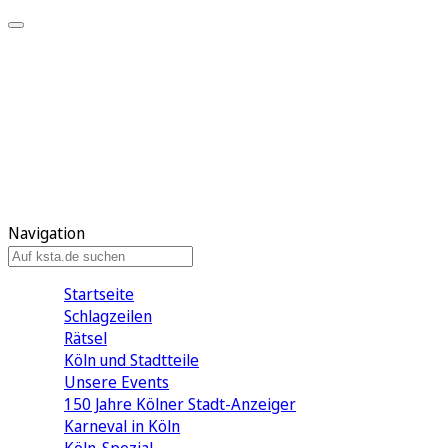
Mein KStA
Meine Artikel
Meine Region
Meine Newsletter
Mein KStA PLUS
Mein E-Paper
Navigation
Startseite
Schlagzeilen
Rätsel
Köln und Stadtteile
Unsere Events
150 Jahre Kölner Stadt-Anzeiger
Karneval in Köln