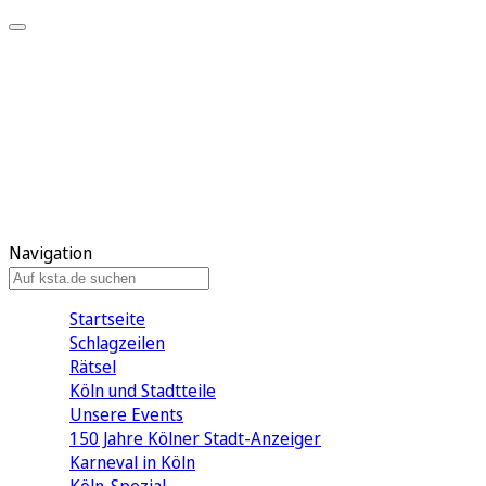
Mein KStA
Meine Artikel
Meine Region
Meine Newsletter
Mein KStA PLUS
Mein E-Paper
Navigation
Startseite
Schlagzeilen
Rätsel
Köln und Stadtteile
Unsere Events
150 Jahre Kölner Stadt-Anzeiger
Karneval in Köln