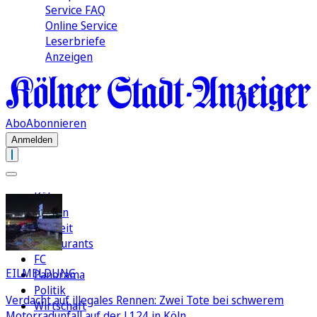
Service FAQ
Online Service
Leserbriefe
Anzeigen
Abo
Abonnieren
Anmelden
Köln
Region
Freizeit
Restaurants
FC
EILMELDUNG
Panorama
Politik
Verdacht auf illegales Rennen: Zwei Tote bei schwerem
Wirtschaft
Motorradunfall auf der L124 in Köln