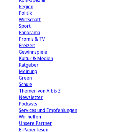
Köln-Spezial
Region
Politik
Wirtschaft
Sport
Panorama
Promis & TV
Freizeit
Gewinnspiele
Kultur & Medien
Ratgeber
Meinung
Green
Schule
Themen von A bis Z
Newsletter
Podcasts
Services und Empfehlungen
Wir helfen
Unsere Partner
E-Paper lesen