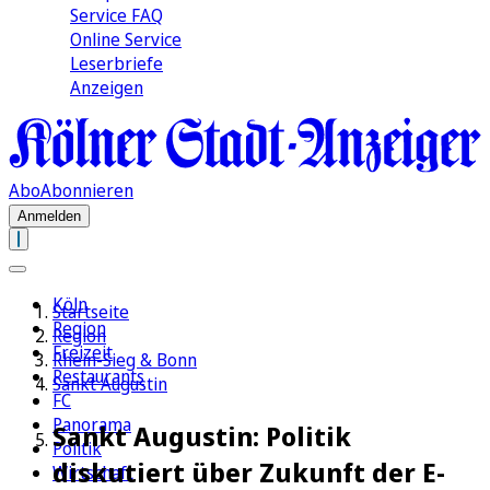
Service FAQ
Online Service
Leserbriefe
Anzeigen
Abo
Abonnieren
Anmelden
Köln
Startseite
Region
Region
Freizeit
Rhein-Sieg & Bonn
Restaurants
Sankt Augustin
FC
Panorama
Sankt Augustin: Politik
Politik
diskutiert über Zukunft der E-
Wirtschaft