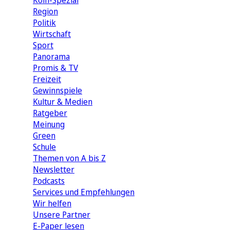
Köln-Spezial
Region
Politik
Wirtschaft
Sport
Panorama
Promis & TV
Freizeit
Gewinnspiele
Kultur & Medien
Ratgeber
Meinung
Green
Schule
Themen von A bis Z
Newsletter
Podcasts
Services und Empfehlungen
Wir helfen
Unsere Partner
E-Paper lesen