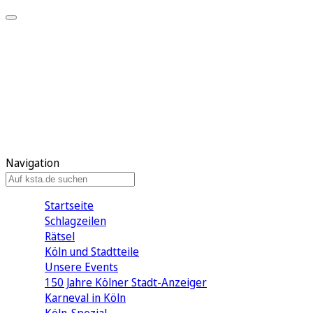
Mein KStA
Meine Artikel
Meine Region
Meine Newsletter
Mein KStA PLUS
Mein E-Paper
Navigation
Startseite
Schlagzeilen
Rätsel
Köln und Stadtteile
Unsere Events
150 Jahre Kölner Stadt-Anzeiger
Karneval in Köln