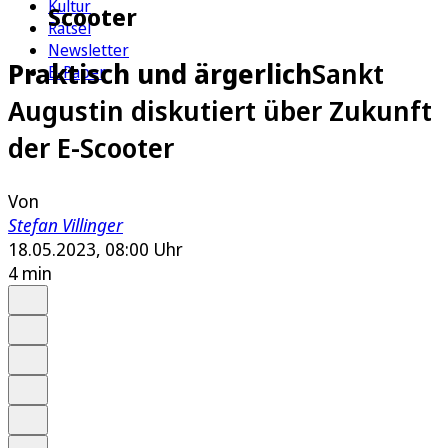
Kultur
Scooter
Rätsel
Newsletter
Praktisch und ärgerlich
Sankt
E-Paper
Augustin diskutiert über Zukunft
der E-Scooter
Von
Stefan Villinger
18.05.2023, 08:00 Uhr
4 min
Auf Google bevorzugen
Anhören
Schrift
Merken
Drucken
Teilen