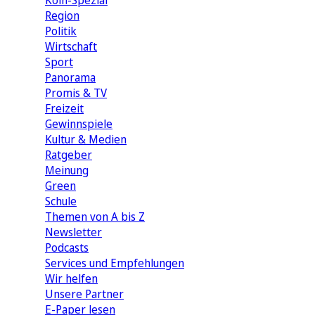
Köln-Spezial
Region
Politik
Wirtschaft
Sport
Panorama
Promis & TV
Freizeit
Gewinnspiele
Kultur & Medien
Ratgeber
Meinung
Green
Schule
Themen von A bis Z
Newsletter
Podcasts
Services und Empfehlungen
Wir helfen
Unsere Partner
E-Paper lesen