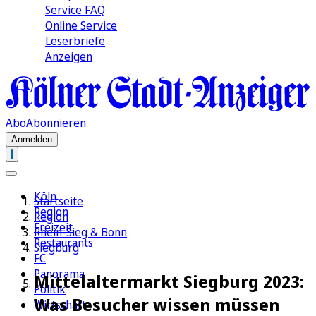
Service FAQ
Online Service
Leserbriefe
Anzeigen
Abo
Abonnieren
Anmelden
Köln
Startseite
Region
Region
Freizeit
Rhein-Sieg & Bonn
Restaurants
Siegburg
FC
Panorama
Mittelaltermarkt Siegburg 2023:
Politik
Was Besucher wissen müssen
Wirtschaft