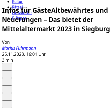
Kultur
Rätsel
Infos für Gäste
Altbewährtes und
Newsletter
Neuerungen – Das bietet der
E-Paper
Mittelaltermarkt 2023 in Siegburg
Von
Marius Fuhrmann
25.11.2023, 16:01 Uhr
3 min
Auf Google bevorzugen
Anhören
Schrift
Merken
Drucken
Teilen