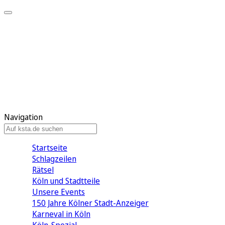
Mein KStA
Meine Artikel
Meine Region
Meine Newsletter
Mein KStA PLUS
Mein E-Paper
Navigation
Startseite
Schlagzeilen
Rätsel
Köln und Stadtteile
Unsere Events
150 Jahre Kölner Stadt-Anzeiger
Karneval in Köln