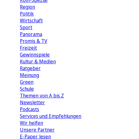
Köln-Spezial
Region
Politik
Wirtschaft
Sport
Panorama
Promis & TV
Freizeit
Gewinnspiele
Kultur & Medien
Ratgeber
Meinung
Green
Schule
Themen von A bis Z
Newsletter
Podcasts
Services und Empfehlungen
Wir helfen
Unsere Partner
E-Paper lesen