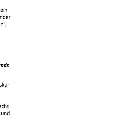
 ein
inder
n“,
ands
skar
echt
t und