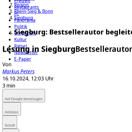
Freizeit
Region
Restaurants
Rhein-Sieg & Bonn
FC
Siegburg
Panorama
Politik
Siegburg: Bestsellerautor beglei
Wirtschaft
Kultur
Rätsel
Lesung in Siegburg
Bestsellerauto
Newsletter
E-Paper
Von
Markus Peters
16.10.2024, 12:03 Uhr
3 min
Auf Google bevorzugen
Anhören
Schrift