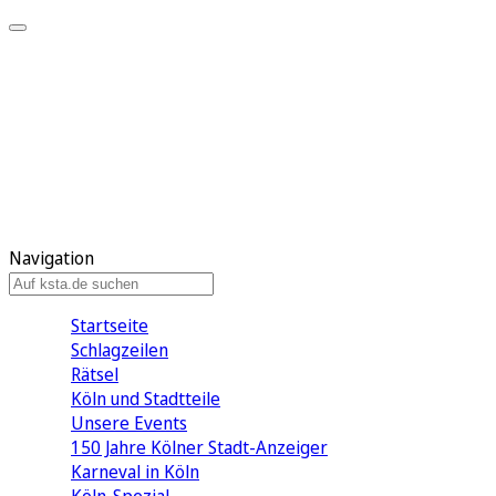
Mein KStA
Meine Artikel
Meine Region
Meine Newsletter
Mein KStA PLUS
Mein E-Paper
Navigation
Startseite
Schlagzeilen
Rätsel
Köln und Stadtteile
Unsere Events
150 Jahre Kölner Stadt-Anzeiger
Karneval in Köln