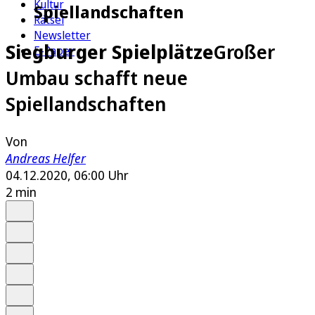
Kultur
Spiellandschaften
Rätsel
Newsletter
Siegburger Spielplätze
Großer
E-Paper
Umbau schafft neue
Spiellandschaften
Von
Andreas Helfer
04.12.2020, 06:00 Uhr
2 min
Auf Google bevorzugen
Anhören
Schrift
Merken
Drucken
Teilen