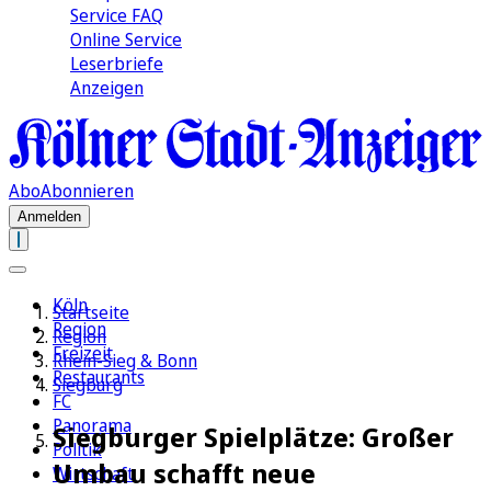
Service FAQ
Online Service
Leserbriefe
Anzeigen
Abo
Abonnieren
Anmelden
Köln
Startseite
Region
Region
Freizeit
Rhein-Sieg & Bonn
Restaurants
Siegburg
FC
Panorama
Siegburger Spielplätze: Großer
Politik
Umbau schafft neue
Wirtschaft