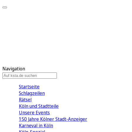
Mein KStA
Meine Artikel
Meine Region
Meine Newsletter
Mein KStA PLUS
Mein E-Paper
Navigation
Startseite
Schlagzeilen
Rätsel
Köln und Stadtteile
Unsere Events
150 Jahre Kölner Stadt-Anzeiger
Karneval in Köln