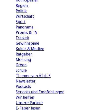
Köln-Spezial
Region
Politik
Wirtschaft
Sport
Panorama
Promis & TV
Freizeit
Gewinnspiele
Kultur & Medien
Ratgeber
Meinung
Green
Schule
Themen von A bis Z
Newsletter
Podcasts
Services und Empfehlungen
Wir helfen
Unsere Partner
E-Paper lesen