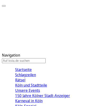
Mein KStA
Meine Artikel
Meine Region
Meine Newsletter
Mein KStA PLUS
Mein E-Paper
Navigation
Startseite
Schlagzeilen
Rätsel
Köln und Stadtteile
Unsere Events
150 Jahre Kölner Stadt-Anzeiger
Karneval in Köln