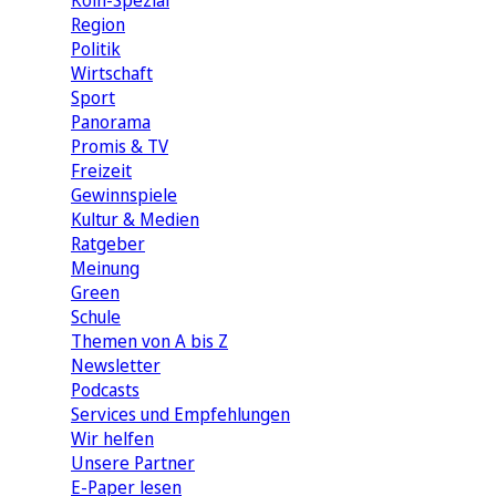
Köln-Spezial
Region
Politik
Wirtschaft
Sport
Panorama
Promis & TV
Freizeit
Gewinnspiele
Kultur & Medien
Ratgeber
Meinung
Green
Schule
Themen von A bis Z
Newsletter
Podcasts
Services und Empfehlungen
Wir helfen
Unsere Partner
E-Paper lesen