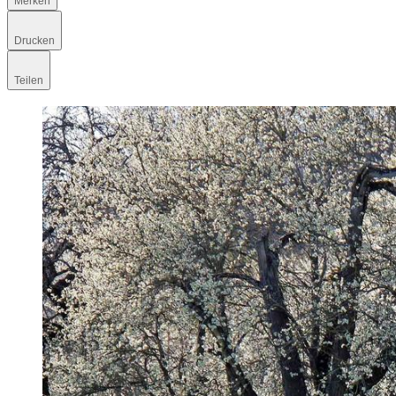
Merken
Drucken
Teilen