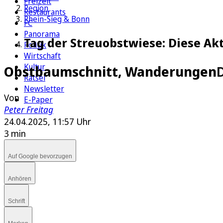
Freizeit
Region
Restaurants
Rhein-Sieg & Bonn
FC
Panorama
Tag der Streuobstwiese: Diese Akt
Politik
Wirtschaft
Kultur
Obstbaumschnitt, Wanderungen
Rätsel
Newsletter
Von
E-Paper
Peter Freitag
24.04.2025, 11:57 Uhr
3 min
Auf Google bevorzugen
Anhören
Schrift