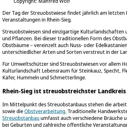
Copyright: Manfred Wolf
Der Tag der Streuobstwiese findet jährlich am letzten Fr
Veranstaltungen in Rhein-Sieg.
Streuobstwiesen sind einzigartige Kulturlandschaften 
und Pflanzen. Bei dieser traditionellen Form des Obs
Obstbäume – vereinzelt auch Nuss- oder Edelkastanien
unterschiedlicher Arten und Sorten verstreut in der La
Für Umweltschützer sind Streuobstwiesen vor allem Hot
Kulturlandschaft Lebensraum für Steinkauz, Specht, Fl
Käfer, Hummeln und Schmetterlinge.
Rhein-Sieg ist streuobstreichster Landkrei
Im Mittelpunkt des Streuobstanbaus stehen die arbeit
sowie die
Obstverarbeitung.
Traditionelle Handwerkstec
Streuobstanbau
umfasst auch verschiedene Bräuche un
bei Geburten und zahlreiche öffentliche Veranstaltunge