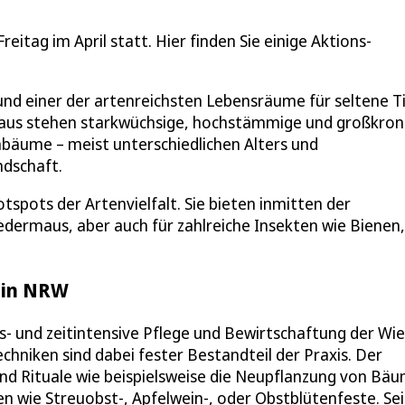
eitag im April statt. Hier finden Sie einige Aktions-
und einer der artenreichsten Lebensräume für seltene T
tbaus stehen starkwüchsige, hochstämmige und großkron
bäume – meist unterschiedlichen Alters und
ndschaft.
spots der Artenvielfalt. Sie bieten inmitten der
edermaus, aber auch für zahlreiche Insekten wie Bienen,
s in NRW
s- und zeitintensive Pflege und Bewirtschaftung der Wi
hniken sind dabei fester Bestandteil der Praxis. Der
d Rituale wie beispielsweise die Neupflanzung von Bä
n wie Streuobst-, Apfelwein-, oder Obstblütenfeste. Sei