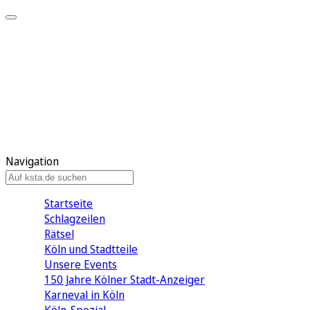
Mein KStA
Meine Artikel
Meine Region
Meine Newsletter
Mein KStA PLUS
Mein E-Paper
Navigation
Startseite
Schlagzeilen
Rätsel
Köln und Stadtteile
Unsere Events
150 Jahre Kölner Stadt-Anzeiger
Karneval in Köln