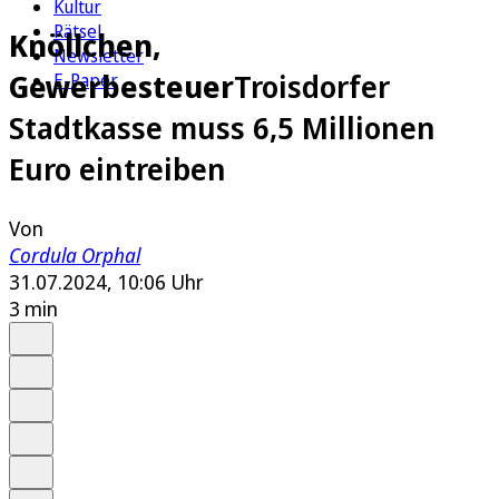
Kultur
Rätsel
Knöllchen,
Newsletter
Gewerbesteuer
Troisdorfer
E-Paper
Stadtkasse muss 6,5 Millionen
Euro eintreiben
Von
Cordula Orphal
31.07.2024, 10:06 Uhr
3 min
Auf Google bevorzugen
Anhören
Schrift
Merken
Drucken
Teilen