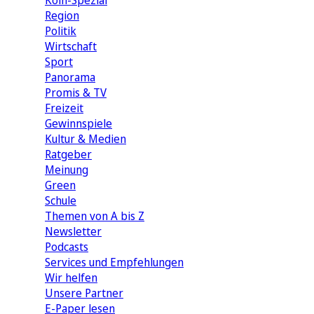
Köln-Spezial
Region
Politik
Wirtschaft
Sport
Panorama
Promis & TV
Freizeit
Gewinnspiele
Kultur & Medien
Ratgeber
Meinung
Green
Schule
Themen von A bis Z
Newsletter
Podcasts
Services und Empfehlungen
Wir helfen
Unsere Partner
E-Paper lesen