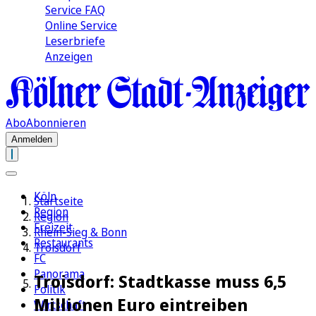
Service FAQ
Online Service
Leserbriefe
Anzeigen
Abo
Abonnieren
Anmelden
Köln
Startseite
Region
Region
Freizeit
Rhein-Sieg & Bonn
Restaurants
Troisdorf
FC
Panorama
Troisdorf: Stadtkasse muss 6,5
Politik
Millionen Euro eintreiben
Wirtschaft