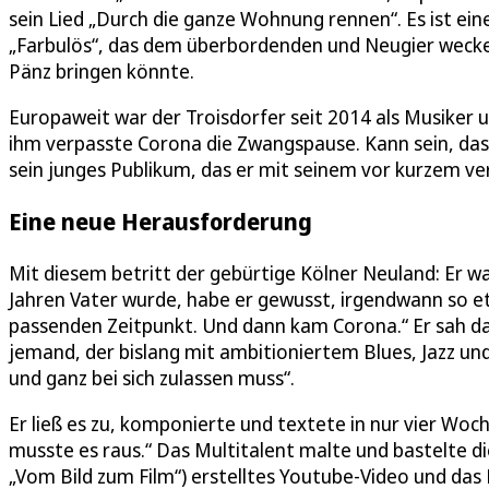
sein Lied „Durch die ganze Wohnung rennen“. Es ist ei
„Farbulös“, das dem überbordenden und Neugier wecken
Pänz bringen könnte.
Europaweit war der Troisdorfer seit 2014 als Musiker u
ihm verpasste Corona die Zwangspause. Kann sein, dass 
sein junges Publikum, das er mit seinem vor kurzem ve
Eine neue Herausforderung
Mit diesem betritt der gebürtige Kölner Neuland: Er wag
Jahren Vater wurde, habe er gewusst, irgendwann so et
passenden Zeitpunkt. Und dann kam Corona.“ Er sah da
jemand, der bislang mit ambitioniertem Blues, Jazz und
und ganz bei sich zulassen muss“.
Er ließ es zu, komponierte und textete in nur vier Woch
musste es raus.“ Das Multitalent malte und bastelte di
„Vom Bild zum Film“) erstelltes Youtube-Video und das B