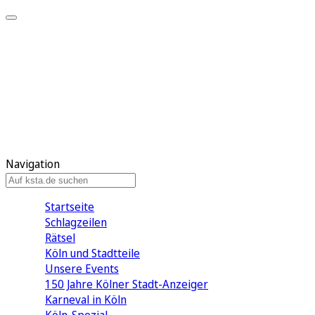
Mein KStA
Meine Artikel
Meine Region
Meine Newsletter
Mein KStA PLUS
Mein E-Paper
Navigation
Startseite
Schlagzeilen
Rätsel
Köln und Stadtteile
Unsere Events
150 Jahre Kölner Stadt-Anzeiger
Karneval in Köln