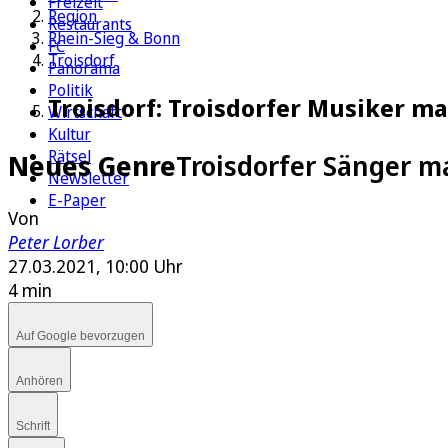
Freizeit
Region
Restaurants
Rhein-Sieg & Bonn
FC
Troisdorf
Panorama
Politik
Troisdorf: Troisdorfer Musiker ma
Wirtschaft
Kultur
Rätsel
Neues Genre
Troisdorfer Sänger ma
Newsletter
E-Paper
Von
Peter Lorber
27.03.2021, 10:00 Uhr
4 min
Auf Google bevorzugen
Anhören
Schrift