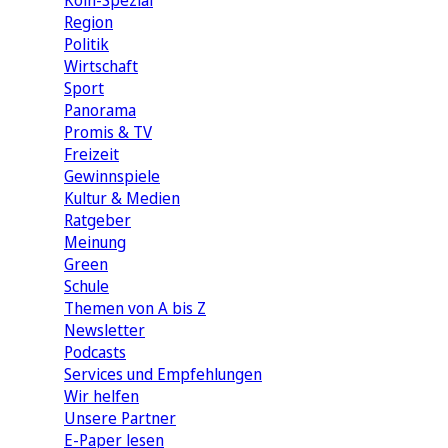
Köln-Spezial
Region
Politik
Wirtschaft
Sport
Panorama
Promis & TV
Freizeit
Gewinnspiele
Kultur & Medien
Ratgeber
Meinung
Green
Schule
Themen von A bis Z
Newsletter
Podcasts
Services und Empfehlungen
Wir helfen
Unsere Partner
E-Paper lesen