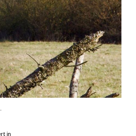
.
rt in