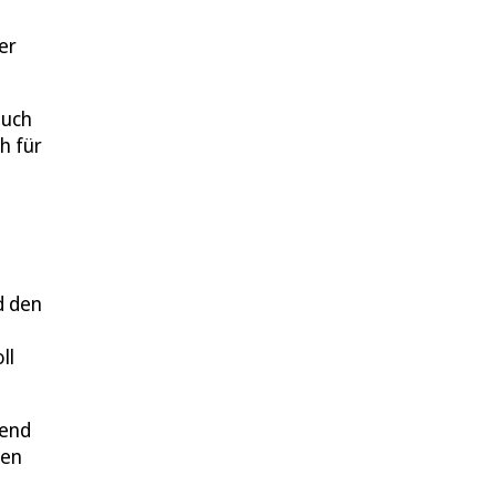
er
auch
h für
d den
ll
nend
ten