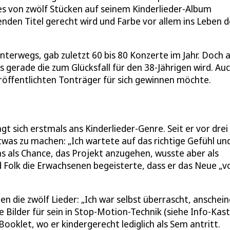
nes von zwölf Stücken auf seinem Kinderlieder-Album
den Titel gerecht wird und Farbe vor allem ins Leben d
nterwegs, gab zuletzt 60 bis 80 Konzerte im Jahr. Doch 
gerade die zum Glücksfall für den 38-Jährigen wird. Auc
röffentlichten Tonträger für sich gewinnen möchte.
t sich erstmals ans Kinderlieder-Genre. Seit er vor drei
was zu machen: „Ich wartete auf das richtige Gefühl un
s als Chance, das Projekt anzugehen, wusste aber als
 Folk die Erwachsenen begeisterte, dass er das Neue „vo
en die zwölf Lieder: „Ich war selbst überrascht, anschei
e Bilder für sein in Stop-Motion-Technik (siehe Info-Kas
ooklet, wo er kindergerecht lediglich als Sem antritt.