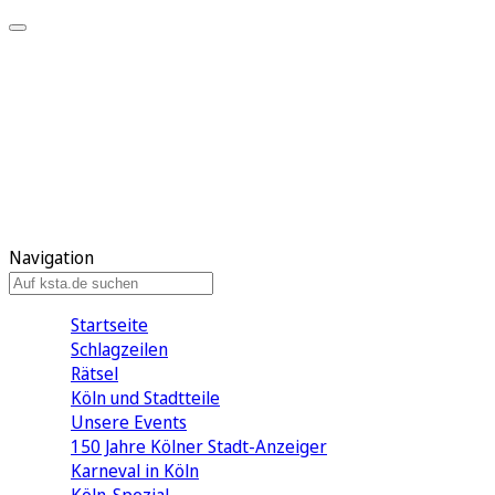
Mein KStA
Meine Artikel
Meine Region
Meine Newsletter
Mein KStA PLUS
Mein E-Paper
Navigation
Startseite
Schlagzeilen
Rätsel
Köln und Stadtteile
Unsere Events
150 Jahre Kölner Stadt-Anzeiger
Karneval in Köln