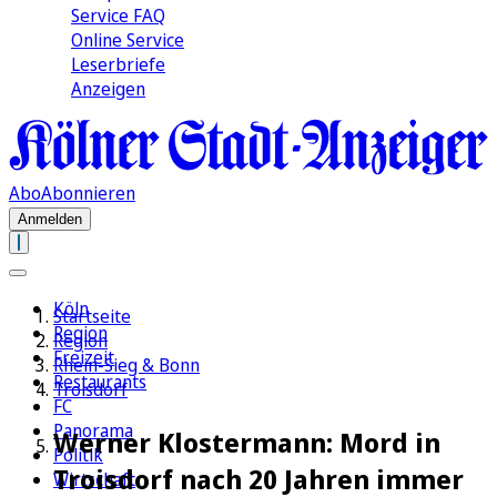
Service FAQ
Online Service
Leserbriefe
Anzeigen
Abo
Abonnieren
Anmelden
Köln
Startseite
Region
Region
Freizeit
Rhein-Sieg & Bonn
Restaurants
Troisdorf
FC
Panorama
Werner Klostermann: Mord in
Politik
Troisdorf nach 20 Jahren immer
Wirtschaft