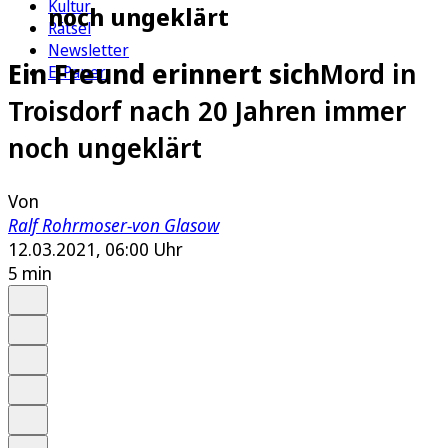
Kultur
noch ungeklärt
Rätsel
Newsletter
Ein Freund erinnert sich
Mord in
E-Paper
Troisdorf nach 20 Jahren immer
noch ungeklärt
Von
Ralf Rohrmoser-von Glasow
12.03.2021, 06:00 Uhr
5 min
Auf Google bevorzugen
Anhören
Schrift
Merken
Drucken
Teilen