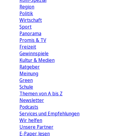
Köln-Spezial
Region
Politik
Wirtschaft
Sport
Panorama
Promis & TV
Freizeit
Gewinnspiele
Kultur & Medien
Ratgeber
Meinung
Green
Schule
Themen von A bis Z
Newsletter
Podcasts
Services und Empfehlungen
Wir helfen
Unsere Partner
E-Paper lesen