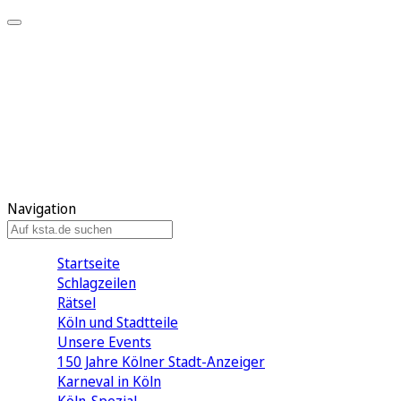
Mein KStA
Meine Artikel
Meine Region
Meine Newsletter
Mein KStA PLUS
Mein E-Paper
Navigation
Startseite
Schlagzeilen
Rätsel
Köln und Stadtteile
Unsere Events
150 Jahre Kölner Stadt-Anzeiger
Karneval in Köln