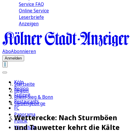
Service FAQ
Online Service
Leserbriefe
Anzeigen
Abo
Abonnieren
Anmelden
Köln
Startseite
Region
Region
Freizeit
Rhein-Sieg & Bonn
Restaurants
Siebengebirge
FC
Panorama
Wetterecke: Nach Sturmböen
Politik
und Tauwetter kehrt die Kälte
Wirtschaft