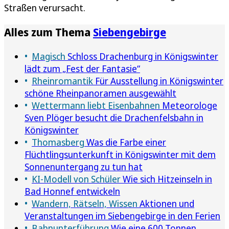
Straßen verursacht.
Alles zum Thema
Siebengebirge
Magisch
Schloss Drachenburg in Königswinter
lädt zum „Fest der Fantasie“
Rheinromantik
Für Ausstellung in Königswinter
schöne Rheinpanoramen ausgewählt
Wettermann liebt Eisenbahnen
Meteorologe
Sven Plöger besucht die Drachenfelsbahn in
Königswinter
Thomasberg
Was die Farbe einer
Flüchtlingsunterkunft in Königswinter mit dem
Sonnenuntergang zu tun hat
KI-Modell von Schüler
Wie sich Hitzeinseln in
Bad Honnef entwickeln
Wandern, Rätseln, Wissen
Aktionen und
Veranstaltungen im Siebengebirge in den Ferien
Bahnunterführung
Wie eine 600 Tonnen