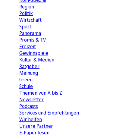
Köln-Spezial
Region
Politik
Wirtschaft
Sport
Panorama
Promis & TV
Freizeit
Gewinnspiele
Kultur & Medien
Ratgeber
Meinung
Green
Schule
Themen von A bis Z
Newsletter
Podcasts
Services und Empfehlungen
Wir helfen
Unsere Partner
E-Paper lesen