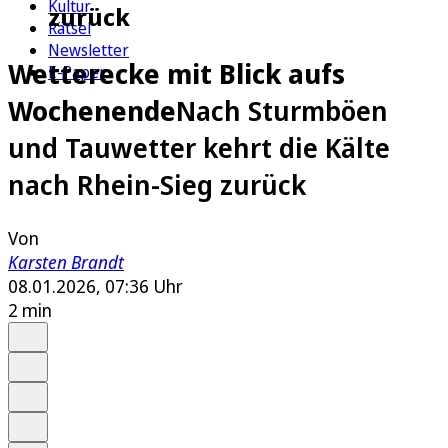
Kultur
zurück
Rätsel
Newsletter
Wetterecke mit Blick aufs
E-Paper
Wochenende
Nach Sturmböen
und Tauwetter kehrt die Kälte
nach Rhein-Sieg zurück
Von
Karsten Brandt
08.01.2026, 07:36 Uhr
2 min
Auf Google bevorzugen
Anhören
Schrift
Merken