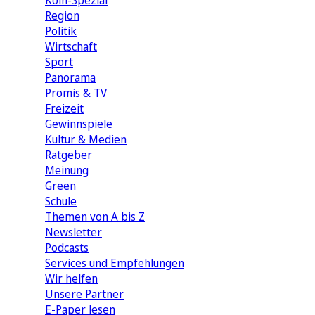
Köln-Spezial
Region
Politik
Wirtschaft
Sport
Panorama
Promis & TV
Freizeit
Gewinnspiele
Kultur & Medien
Ratgeber
Meinung
Green
Schule
Themen von A bis Z
Newsletter
Podcasts
Services und Empfehlungen
Wir helfen
Unsere Partner
E-Paper lesen