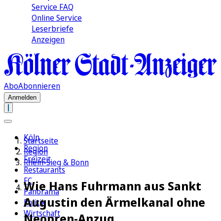
Service FAQ
Online Service
Leserbriefe
Anzeigen
Abo
Abonnieren
Anmelden
Köln
Startseite
Region
Region
Freizeit
Rhein-Sieg & Bonn
Restaurants
FC
Wie Hans Fuhrmann aus Sankt
Panorama
Augustin den Ärmelkanal ohne
Politik
Wirtschaft
Neopren-Anzug