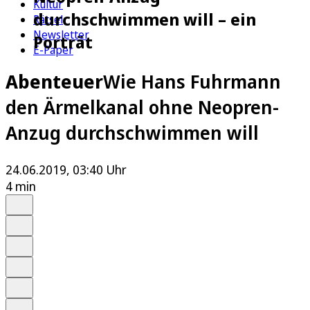
Kultur
durchschwimmen will – ein
Rätsel
Newsletter
Porträt
E-Paper
Abenteuer
Wie Hans Fuhrmann
den Ärmelkanal ohne Neopren-
Anzug durchschwimmen will
24.06.2019, 03:40 Uhr
4 min
Auf Google bevorzugen
Anhören
Schrift
Merken
Drucken
Teilen