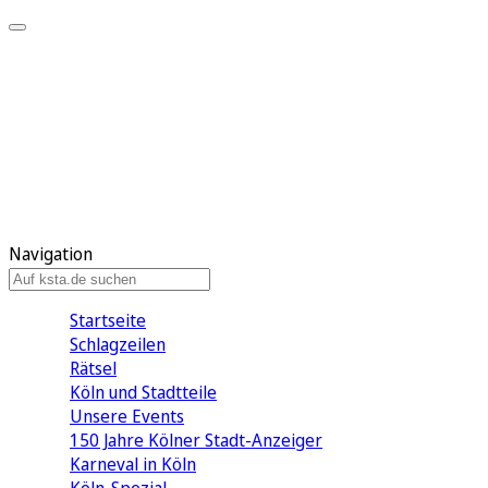
Mein KStA
Meine Artikel
Meine Region
Meine Newsletter
Mein KStA PLUS
Mein E-Paper
Navigation
Startseite
Schlagzeilen
Rätsel
Köln und Stadtteile
Unsere Events
150 Jahre Kölner Stadt-Anzeiger
Karneval in Köln