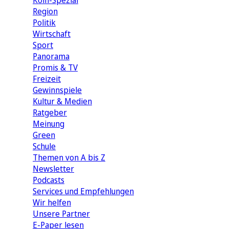
Köln-Spezial
Region
Politik
Wirtschaft
Sport
Panorama
Promis & TV
Freizeit
Gewinnspiele
Kultur & Medien
Ratgeber
Meinung
Green
Schule
Themen von A bis Z
Newsletter
Podcasts
Services und Empfehlungen
Wir helfen
Unsere Partner
E-Paper lesen