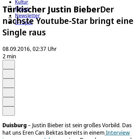
Kultur
Türkischer Justin Bieber
Der
Rätsel
Newsletter
nächste Youtube-Star bringt eine
E-Paper
Single raus
08.09.2016, 02:37 Uhr
2 min
Auf Google bevorzugen
Anhören
Schrift
Merken
Drucken
Teilen
Duisburg
– Justin Bieber ist sein großes Vorbild. Das
hat uns Eren Can Bektas bereits in einem
Interview