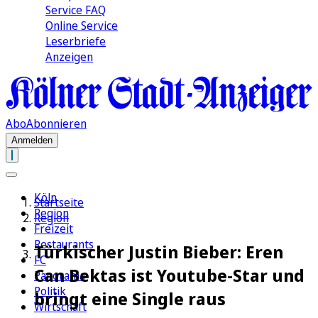
Service FAQ
Online Service
Leserbriefe
Anzeigen
Abo
Abonnieren
Anmelden
Köln
Startseite
Region
Region
Freizeit
Restaurants
Türkischer Justin Bieber: Eren
FC
Can Bektas ist Youtube-Star und
Panorama
Politik
bringt eine Single raus
Wirtschaft