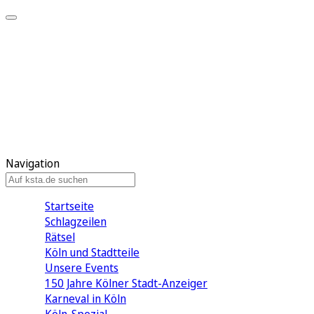
Mein KStA
Meine Artikel
Meine Region
Meine Newsletter
Mein KStA PLUS
Mein E-Paper
Navigation
Startseite
Schlagzeilen
Rätsel
Köln und Stadtteile
Unsere Events
150 Jahre Kölner Stadt-Anzeiger
Karneval in Köln