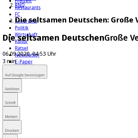
Freizeit
RND
Restaurants
FC
Die seltsamen Deutschen: Große 
Panorama
Politik
Wirtschaft
Die seltsamen Deutschen
Große V
Kultur
Rätsel
06.09.2020, 04:53 Uhr
Newsletter
3 min
E-Paper
Auf Google bevorzugen
Anhören
Schrift
Merken
Drucken