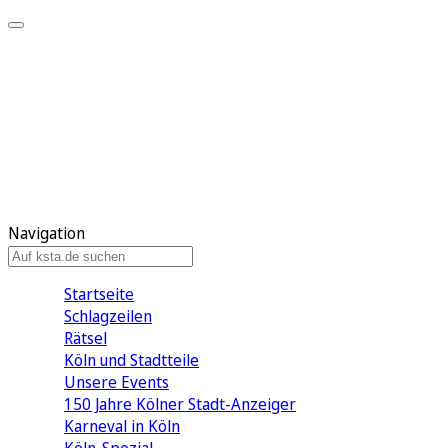
Mein KStA
Meine Artikel
Meine Region
Meine Newsletter
Mein KStA PLUS
Mein E-Paper
Navigation
Startseite
Schlagzeilen
Rätsel
Köln und Stadtteile
Unsere Events
150 Jahre Kölner Stadt-Anzeiger
Karneval in Köln