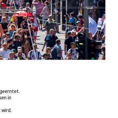
 geerntet.
sen in
 wird.