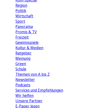
Köln-Spezial
Region
Politik
Wirtschaft
Sport
Panorama
Promis & TV
Freizeit
Gewinnspiele
Kultur & Medien
Ratgeber
Meinung
Green
Schule
Themen von A bis Z
Newsletter
Podcasts
Services und Empfehlungen
Wir helfen
Unsere Partner
E-Paper lesen