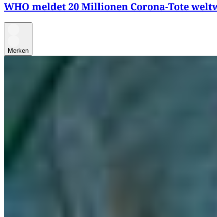
WHO meldet 20 Millionen Corona-Tote welt
Merken