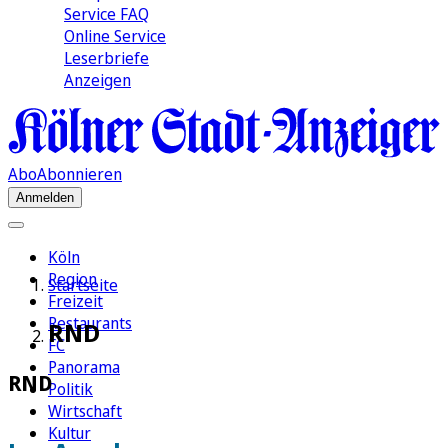
Service FAQ
Online Service
Leserbriefe
Anzeigen
Abo
Abonnieren
Anmelden
Köln
Region
Startseite
Freizeit
Restaurants
RND
FC
Panorama
RND
Politik
Wirtschaft
Kultur