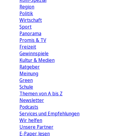
Köln-Spezial
Region
Politik
Wirtschaft
Sport
Panorama
Promis & TV
Freizeit
Gewinnspiele
Kultur & Medien
Ratgeber
Meinung
Green
Schule
Themen von A bis Z
Newsletter
Podcasts
Services und Empfehlungen
Wir helfen
Unsere Partner
E-Paper lesen