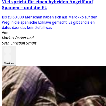
Viel spricht für einen hybriden Angriff auf
Spanien – und die EU
Bis zu 60.000 Menschen haben sich aus Marokko auf den
Weg in die spanische Exklave gemacht. Es gibt Indizien
dafür, dass das kein Zufall war.
Von
Markus Decker
und
Sven Christian Schulz
Merken