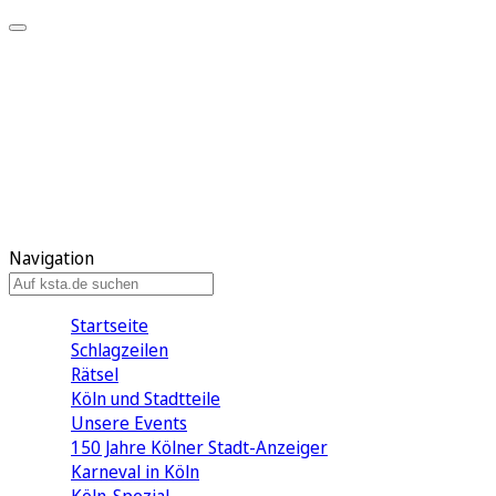
Mein KStA
Meine Artikel
Meine Region
Meine Newsletter
Mein KStA PLUS
Mein E-Paper
Navigation
Startseite
Schlagzeilen
Rätsel
Köln und Stadtteile
Unsere Events
150 Jahre Kölner Stadt-Anzeiger
Karneval in Köln