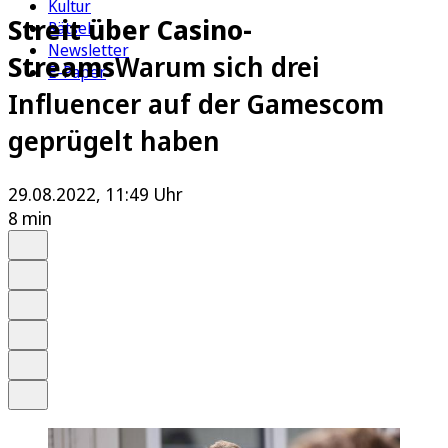
Kultur
Streit über Casino-
Rätsel
Newsletter
Streams
Warum sich drei
E-Paper
Influencer auf der Gamescom
geprügelt haben
29.08.2022, 11:49 Uhr
8 min
Auf Google bevorzugen
Anhören
Schrift
Merken
Drucken
Teilen