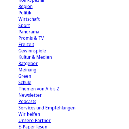
Köln-Spezial
Region
Politik
Wirtschaft
Sport
Panorama
Promis & TV
Freizeit
Gewinnspiele
Kultur & Medien
Ratgeber
Meinung
Green
Schule
Themen von A bis Z
Newsletter
Podcasts
Services und Empfehlungen
Wir helfen
Unsere Partner
E-Paper lesen