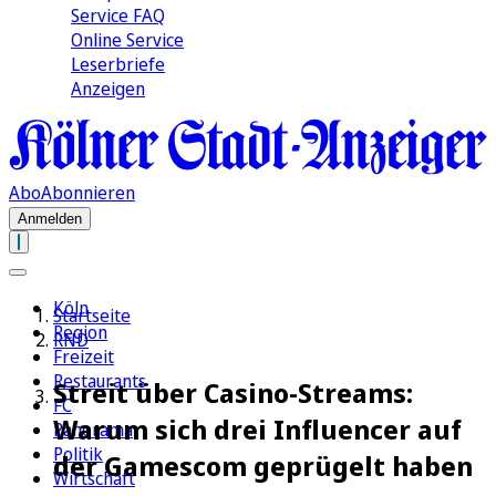
Service FAQ
Online Service
Leserbriefe
Anzeigen
Abo
Abonnieren
Anmelden
Köln
Startseite
Region
RND
Freizeit
Restaurants
Streit über Casino-Streams:
FC
Warum sich drei Influencer auf
Panorama
Politik
der Gamescom geprügelt haben
Wirtschaft