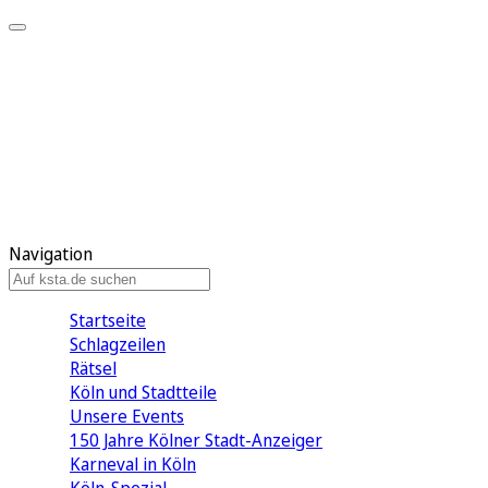
Mein KStA
Meine Artikel
Meine Region
Meine Newsletter
Mein KStA PLUS
Mein E-Paper
Navigation
Startseite
Schlagzeilen
Rätsel
Köln und Stadtteile
Unsere Events
150 Jahre Kölner Stadt-Anzeiger
Karneval in Köln