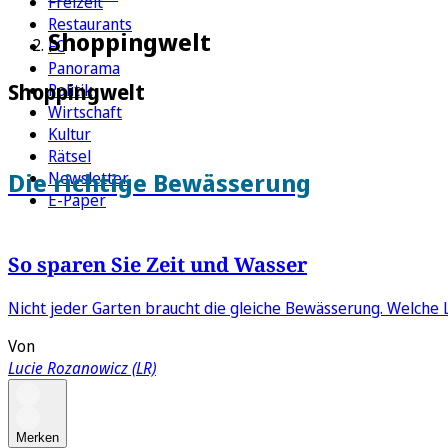
Freizeit
Restaurants
Shoppingwelt
FC
Panorama
Shoppingwelt
Politik
Wirtschaft
Kultur
Rätsel
Die richtige Bewässerung
Newsletter
E-Paper
So sparen Sie Zeit und Wasser
Nicht jeder Garten braucht die gleiche Bewässerung. Welche 
Von
Lucie Rozanowicz (LR)
Merken