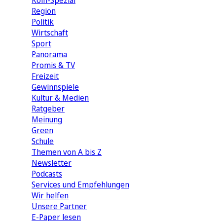
Köln-Spezial
Region
Politik
Wirtschaft
Sport
Panorama
Promis & TV
Freizeit
Gewinnspiele
Kultur & Medien
Ratgeber
Meinung
Green
Schule
Themen von A bis Z
Newsletter
Podcasts
Services und Empfehlungen
Wir helfen
Unsere Partner
E-Paper lesen