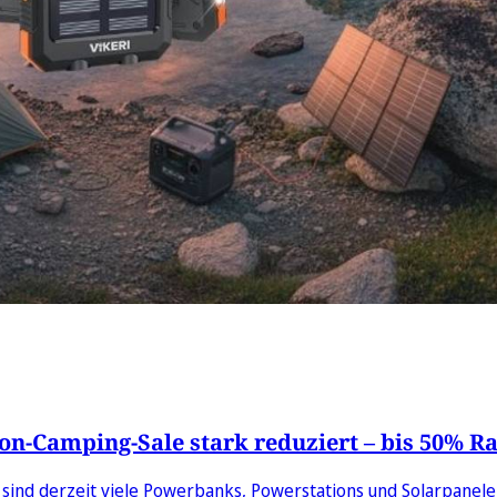
n-Camping-Sale stark reduziert – bis 50% Ra
n sind derzeit viele Powerbanks, Powerstations und Solarpanel