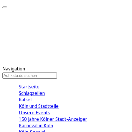
Mein KStA
Meine Artikel
Meine Region
Meine Newsletter
Mein KStA PLUS
Mein E-Paper
Navigation
Startseite
Schlagzeilen
Rätsel
Köln und Stadtteile
Unsere Events
150 Jahre Kölner Stadt-Anzeiger
Karneval in Köln