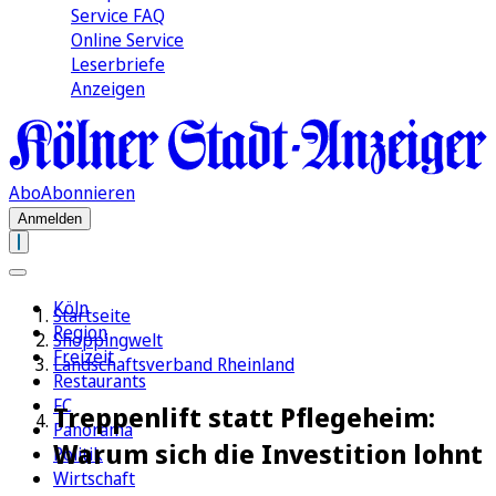
Service FAQ
Online Service
Leserbriefe
Anzeigen
Abo
Abonnieren
Anmelden
Köln
Startseite
Region
Shoppingwelt
Freizeit
Landschaftsverband Rheinland
Restaurants
FC
Treppenlift statt Pflegeheim:
Panorama
Warum sich die Investition lohnt
Politik
Wirtschaft