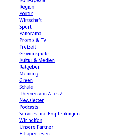
Köln-Spezial
Region
Politik
Wirtschaft
Sport
Panorama
Promis & TV
Freizeit
Gewinnspiele
Kultur & Medien
Ratgeber
Meinung
Green
Schule
Themen von A bis Z
Newsletter
Podcasts
Services und Empfehlungen
Wir helfen
Unsere Partner
E-Paper lesen