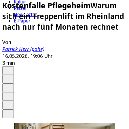
Kultur
Kostenfalle Pflegeheim
Warum
Rätsel
sich ein Treppenlift im Rheinland
Newsletter
E-Paper
nach nur fünf Monaten rechnet
Von
Patrick Herr (pahe)
16.05.2026, 19:06 Uhr
3 min
Auf Google bevorzugen
Anhören
Schrift
Merken
Drucken
Teilen