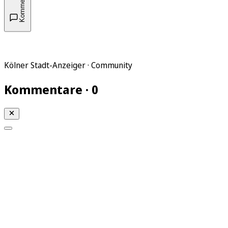
Kommentare
Kölner Stadt-Anzeiger · Community
Kommentare · 0
Mein KStA
Meine Artikel
Meine Region
Meine Newsletter
Mein KStA PLUS
Mein E-Paper