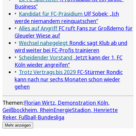
Business“
Kandidat für FC-Präsidium
Ulf Sobek: „Ich
werde niemandem reinquatschen“
Alles auf Angriff
FC ruft Fans zur Großdemo für
Gleueler Wiese auf
Wechsel nahegelegt
Rondic sagt Klub ab und
wird weiter bei FC-Profis trainieren
Scheidender Vorstand
„Jetzt kann der 1. FC
Köln wieder angreifen“
Trotz Vertrags bis 2029
FC-Stürmer Rondic
kann nach nur sechs Monaten schon wieder
gehen
Themen:
Florian Wirtz
Demonstration Köln
Geißbockheim
RheinEnergieStadion
Henriette
Reker
Fußball-Bundesliga
Mehr anzeigen