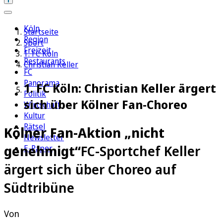
Köln
Startseite
Region
Sport
Freizeit
1. FC Köln
Restaurants
Christian Keller
FC
Panorama
1. FC Köln: Christian Keller ärgert
Politik
sich über Kölner Fan-Choreo
Wirtschaft
Kultur
Rätsel
Kölner Fan-Aktion „nicht
Newsletter
genehmigt“
FC-Sportchef Keller
E-Paper
ärgert sich über Choreo auf
Südtribüne
Von