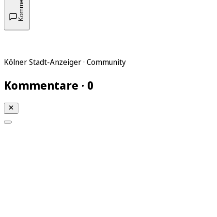
Kommentare
Kölner Stadt-Anzeiger · Community
Kommentare · 0
Mein KStA
Meine Artikel
Meine Region
Meine Newsletter
Mein KStA PLUS
Mein E-Paper