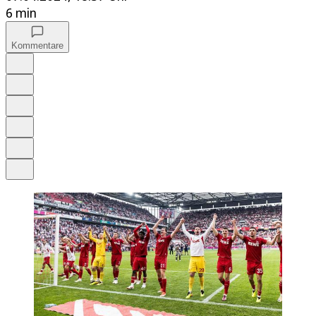
6 min
Kommentare
Auf Google bevorzugen
Anhören
Schrift
Merken
Drucken
Teilen