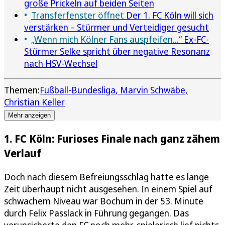
große Prickeln auf beiden Seiten
Transferfenster öffnet
Der 1. FC Köln will sich
verstärken – Stürmer und Verteidiger gesucht
„Wenn mich Kölner Fans auspfeifen...“
Ex-FC-
Stürmer Selke spricht über negative Resonanz
nach HSV-Wechsel
Themen:
Fußball-Bundesliga
Marvin Schwäbe
Christian Keller
Mehr anzeigen
1. FC Köln: Furioses Finale nach ganz zähem
Verlauf
Doch nach diesem Befreiungsschlag hatte es lange
Zeit überhaupt nicht ausgesehen. In einem Spiel auf
schwachem Niveau war Bochum in der 53. Minute
durch Felix Passlack in Führung gegangen. Das
verunsicherte den FC noch mehr, spielerisch lief nichts