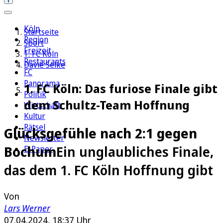
Köln
Startseite
Region
Sport
Freizeit
1. FC Köln
Restaurants
Davie Selke
FC
Panorama
1. FC Köln: Das furiose Finale gibt
Politik
dem Schultz-Team Hoffnung
Wirtschaft
Kultur
Rätsel
Glücksgefühle nach 2:1 gegen
Newsletter
Bochum
Ein unglaubliches Finale,
E-Paper
das dem 1. FC Köln Hoffnung gibt
Von
Lars Werner
07.04.2024, 18:37 Uhr