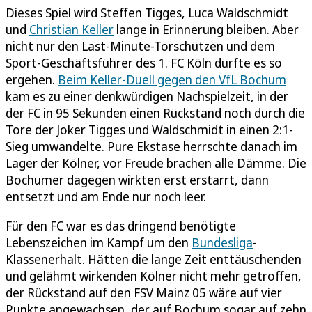
Dieses Spiel wird Steffen Tigges, Luca Waldschmidt
und
Christian Keller
lange in Erinnerung bleiben. Aber
nicht nur den Last-Minute-Torschützen und dem
Sport-Geschäftsführer des 1. FC Köln dürfte es so
ergehen.
Beim Keller-Duell gegen den VfL Bochum
kam es zu einer denkwürdigen Nachspielzeit, in der
der FC in 95 Sekunden einen Rückstand noch durch die
Tore der Joker Tigges und Waldschmidt in einen 2:1-
Sieg umwandelte. Pure Ekstase herrschte danach im
Lager der Kölner, vor Freude brachen alle Dämme. Die
Bochumer dagegen wirkten erst erstarrt, dann
entsetzt und am Ende nur noch leer.
Für den FC war es das dringend benötigte
Lebenszeichen im Kampf um den
Bundesliga
-
Klassenerhalt. Hätten die lange Zeit enttäuschenden
und gelähmt wirkenden Kölner nicht mehr getroffen,
der Rückstand auf den FSV Mainz 05 wäre auf vier
Punkte angewachsen, der auf Bochum sogar auf zehn