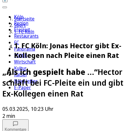
Köln
Startseite
Region
Sport
Freizeit
1. FC Köln
Restaurants
FC
1. FC Köln: Jonas Hector gibt Ex-
Panorama
Kollegen nach Pleite einen Rat
Politik
Wirtschaft
Kultur
„Als ich gespielt habe …“
Hector
Rätsel
schläft bei FC-Pleite ein und gibt
Newsletter
E-Paper
Ex-Kollegen einen Rat
05.03.2025, 10:23 Uhr
2 min
Kommentare