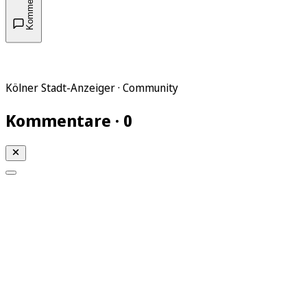
Kommentare
Kölner Stadt-Anzeiger · Community
Kommentare · 0
Mein KStA
Meine Artikel
Meine Region
Meine Newsletter
Mein KStA PLUS
Mein E-Paper