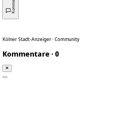
Kommentare
Kölner Stadt-Anzeiger · Community
Kommentare · 0
Mein KStA
Meine Artikel
Meine Region
Meine Newsletter
Mein KStA PLUS
Mein E-Paper