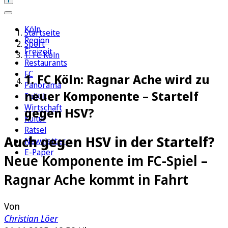
Köln
Startseite
Region
Sport
Freizeit
1. FC Köln
Restaurants
FC
1. FC Köln: Ragnar Ache wird zu
Panorama
neuer Komponente – Startelf
Politik
Wirtschaft
gegen HSV?
Kultur
Rätsel
Auch gegen HSV in der Startelf?
Newsletter
E-Paper
Neue Komponente im FC-Spiel –
Ragnar Ache kommt in Fahrt
Von
Christian Löer