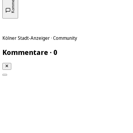
Kommentare
Kölner Stadt-Anzeiger · Community
Kommentare · 0
Mein KStA
Meine Artikel
Meine Region
Meine Newsletter
Mein KStA PLUS
Mein E-Paper