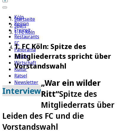
Köln
Startseite
Region
Sport
Freizeit
1. FC Köln
Restaurants
FC
1. FC Köln: Spitze des
Panorama
Mitgliederrats spricht über
Politik
Wirtschaft
Vorstandswahl
Kultur
Rätsel
„War ein wilder
Newsletter
Interview
E-Paper
Ritt“
Spitze des
Mitgliederrats über
Leiden des FC und die
Vorstandswahl